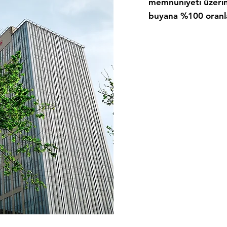
memnuniyeti üzerine
buyana %100 oranlar