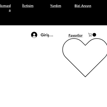
kımızd
İletişim
Yardım
Bizi Arayın
a
Giriş Yap
Favoriler