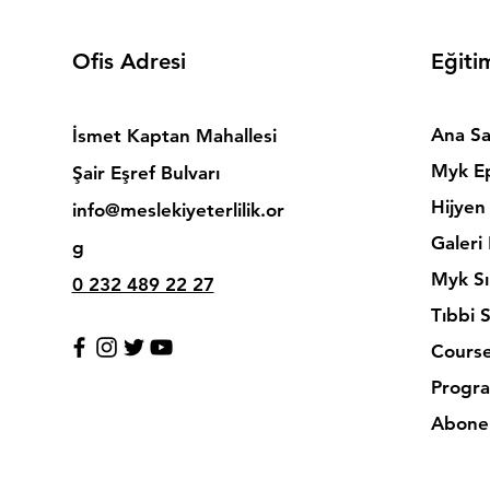
Ofis Adresi
Eğiti
Ana Sa
İsmet Kaptan Mahallesi
Myk Ep
Şair Eşref Bulvarı
Hijyen 
info@meslekiyeterlilik.or
Galeri
g
Myk Sı
0 232 489 22 27
Tıbbi 
Cours
Progra
Abonel