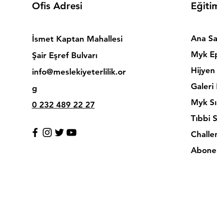
Ofis Adresi
Eğiti
Ana Sa
İsmet Kaptan Mahallesi
Myk Ep
Şair Eşref Bulvarı
Hijyen 
info@meslekiyeterlilik.or
Galeri
g
Myk Sı
0 232 489 22 27
Tıbbi 
Challe
Abonel