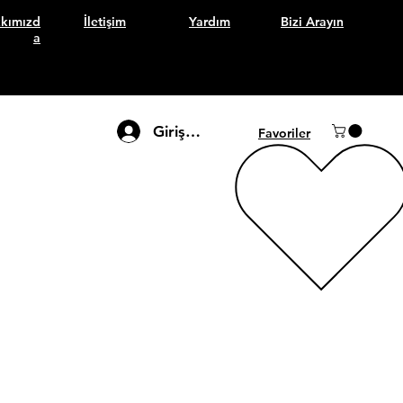
kımızd
İletişim
Yardım
Bizi Arayın
a
Giriş Yap
Favoriler