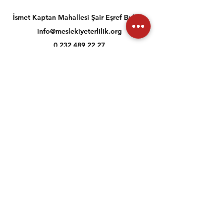
İsmet Kaptan Mahallesi Şair Eşref Bulvarı
info@meslekiyeterlilik.org
0 232 489 22 27
Müşteri İlişkileri
İletişim
Yardım Merkezi
Hakkımızda
Kariyer