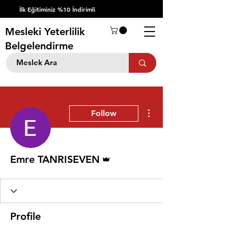
İlk Eğitiminiz %10 İndirimli
Mesleki Yeterlilik
Belgelendirme
More actions
Follow
Admin
Emre TANRISEVEN
Profile