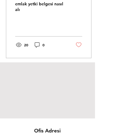
Certificate? Stepwise
emlak yetki belgesi nasıl
Guide
alı
20
0
Ofis Adresi