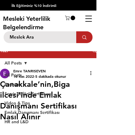
İlk Eğitiminiz %10 İndirimli
Mesleki Yeterlilik
Belgelendirme
Yazı
All Posts
Emre TANRISEVEN
All Posts
16 Kas 2022
5 dakikada okunur
Çanakkale’nin,Biga
Business
ilcesi’inde Emlak
Servis Şöförü Sertifikası
Video & Tips
Danışmanı Sertifikası
Emlak Danışmanı Sertifikası
Nasıl Alınır
HR and L&D