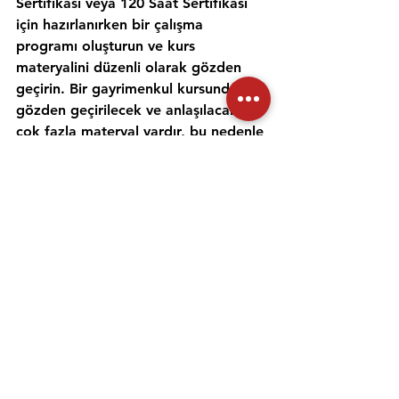
Sertifikası veya 120 Saat Sertifikası 
için hazırlanırken bir çalışma 
programı oluşturun ve kurs 
materyalini düzenli olarak gözden 
geçirin. Bir gayrimenkul kursunda 
gözden geçirilecek ve anlaşılacak 
çok fazla materyal vardır, bu nedenle 
gayrimenkul konularını incelemek ve 
anlamak için zaman ayırmak 
önemlidir. Alıştırma testleri yapmak 
ve bir emlak öğretmeniyle çalışmak, 
materyali daha iyi anlamanıza ve 
emlak sınavına hazırlanmanıza 
yardımcı olabilir. Her gün için ayrı bir 
zaman ayırın ve sınav gününde 
kendinize güvenmek için ne 
çalıştığınızı anladığınızdan emin olun.
Emlak danışmanı sınavına 
hazırlanmanıza yardımcı olması için 