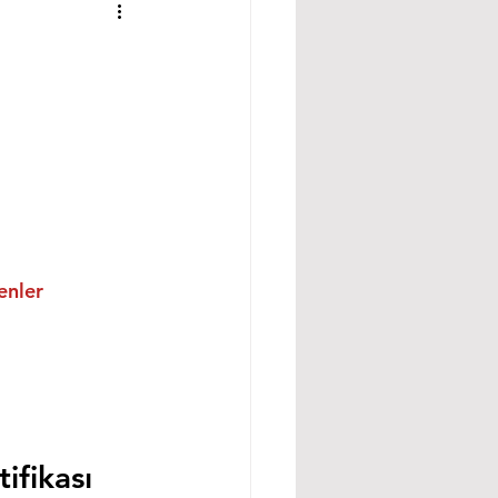
enler
fikası 