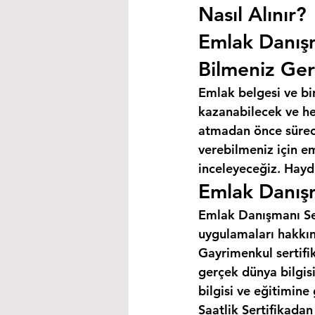
Nasıl Alınır?
Emlak Danış
Bilmeniz Ger
Emlak belgesi ve bi
kazanabilecek ve hey
atmadan önce süreci
verebilmeniz için e
inceleyeceğiz. Haydi
Emlak Danışm
Emlak Danışmanı Ser
uygulamaları hakkın
Gayrimenkul sertifik
gerçek dünya bilgis
bilgisi ve eğitimine
Saatlik Sertifikada