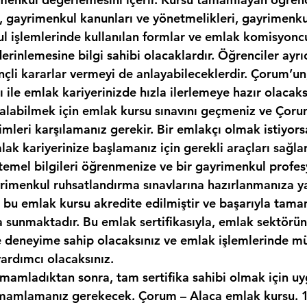
, gayrimenkul kanunları ve yönetmelikleri, gayrimenkul
kul işlemlerinde kullanılan formlar ve emlak komisyonc
erinlemesine bilgi sahibi olacaklardır. Öğrenciler ayr
nçli kararlar vermeyi de anlayabileceklerdir. Çorum’un
sı ile emlak kariyerinizde hızla ilerlemeye hazır olacaks
zı alabilmek için emlak kursu sınavını geçmeniz ve Çor
imleri karşılamanız gerekir. Bir emlakçı olmak istiyor
ak kariyerinize başlamanız için gerekli araçları sağlar
temel bilgileri öğrenmenize ve bir gayrimenkul profes
yrimenkul ruhsatlandırma sınavlarına hazırlanmanıza y
k, bu emlak kursu akredite edilmiştir ve başarıyla tam
ka sunmaktadır. Bu emlak sertifikasıyla, emlak sektör
ve deneyime sahip olacaksınız ve emlak işlemlerinde mü
yardımcı olacaksınız.
amamladıktan sonra, tam sertifika sahibi olmak için uy
mamlamanız gerekecek. Çorum – Alaca emlak kursu. 1