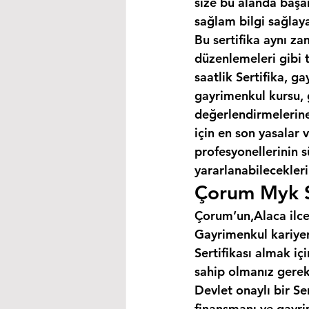
size bu alanda başar
sağlam bilgi sağlaya
Bu sertifika aynı za
düzenlemeleri gibi 
saatlik Sertifika, 
gayrimenkul kursu, 
değerlendirmelerine 
için en son yasalar
profesyonellerinin s
yararlanabilecekleri 
Çorum Myk Se
Çorum’un,Alaca ilce
Gayrimenkul kariyer
Sertifikası almak i
sahip olmanız gerek
Devlet onaylı bir Se
finansmanı ve gayri