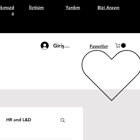
kımızd
İletişim
Yardım
Bizi Arayın
a
Giriş Yap
Favoriler
HR and L&D