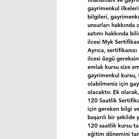
gayrimenkul ilkeleri
bilgileri, gayrimen
unsurları hakkında d
satımı hakkında bili
ilcesi Myk Sertifika
Ayrıca, sertifikanı
ilcesi özgü gereksin
emlak kursu size eml
gayrimenkul kursu, 
olabilmeniz için ga
olacaktır. Ek olara
120 Saatlik Sertifi
için gereken bilgi 
başarılı bir şekilde 
120 saatlik kursu t
eğitim dönemini ta