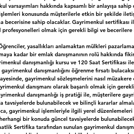
kul varsayımları hakkında kapsamlı bir anlayışa sahip 
şlemleri konusunda müşterilerle etkin bir şekilde ilet
 becerisine sahip olacaklar. Gayrimenkul sertifikası il
 profesyonelleri olmak için gerekli bilgi ve becerilere 
Öğrenciler, yasallıkları anlamaktan mülkleri pazarlama
maya kadar bir emlak danışmanının rolü hakkında fikir
rimenkul danışmanlığı kursu ve 120 Saat Sertifikası il
 gayrimenkul danışmanlığını öğrenme fırsatı bulacaksı
ayesinde, gayrimenkul sözleşmelerini nasıl müzakere 
rimenkul danışmanı olarak başarılı olmak için gerekli 
ayrimenkul danışmanlığı iş pratiği ile, müşterilere gay
a tavsiyelerde bulunabilecek ve bilinçli kararlar almal
ıca, gayrimenkul işlemleriyle ilgili yerel düzenlemeleri
i herhangi bir konuda güncel tavsiyelerde bulunabilece
aatlik Sertifika tarafından sunulan gayrimenkul danışma