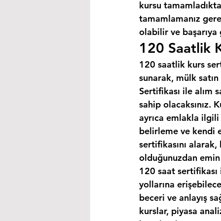
kursu tamamladıktan
tamamlamanız gereke
olabilir ve başarıya
120 Saatlik K
120 saatlik kurs ser
sunarak, mülk satın 
Sertifikası ile alım
sahip olacaksınız. K
ayrıca emlakla ilgili
belirleme ve kendi 
sertifikasını alarak
olduğunuzdan emin o
120 saat sertifikası 
yollarına erişebilec
beceri ve anlayış sa
kurslar, piyasa anal