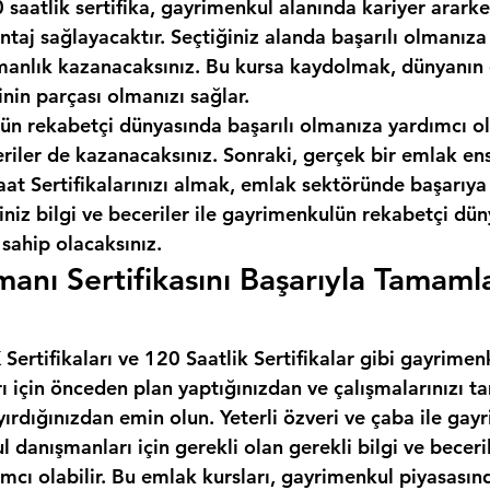
 saatlik sertifika, gayrimenkul alanında kariyer ararken
taj sağlayacaktır. Seçtiğiniz alanda başarılı olmanıza
anlık kazanacaksınız. Bu kursa kaydolmak, dünyanın e
inin parçası olmanızı sağlar.
ün rekabetçi dünyasında başarılı olmanıza yardımcı ol
eriler de kazanacaksınız. Sonraki, gerçek bir emlak en
t Sertifikalarınızı almak, emlak sektöründe başarıya 
iniz bilgi ve beceriler ile gayrimenkulün rekabetçi dü
 sahip olacaksınız.
anı Sertifikasını Başarıyla Tamaml
ertifikaları ve 120 Saatlik Sertifikalar gibi gayrimen
rı için önceden plan yaptığınızdan ve çalışmalarınızı
yırdığınızdan emin olun. Yeterli özveri ve çaba ile gay
l danışmanları için gerekli olan gerekli bilgi ve beceril
cı olabilir. Bu emlak kursları, gayrimenkul piyasasınd