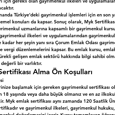
ı için gerekli olan gayrimenkul ilkeleri ve uygulamala
caktır.
manda Türkiye‘deki gayrimenkul işlemleri için en son y
temel konuları da kapsar. Sonuç olarak, Myk Sertifikas
gayrimenkul uzmanlarına kapsamlı bir gayrimenkul kursu
gayrimenkul ilkeleri ve uygulamalarından gayrimenkul
kadar her şeyin yanı sıra 
Çorum Emlak Odası
 gayrime
 ve vergi düzenlemelerini kapsar. Bu emlak kursu, emla
ürekli gelişen emlak sektörü hakkında bilgi sahibi olma
değerli bir varlıktır.
rtifikası Alma Ön Koşulları
si
inize başlamak için gereken gayrimenkul sertifikası o
çin 18 yaşında veya daha büyük olmanız ve en az ilkoku
ir. Myk emlak sertifikası aynı zamanda 120 Saatlik Üni
rtifikadır ve gayrimenkul ilkeleri, gayrimenkul hukuku
menkul değerlemesini içerir. Kursu tamamlayan öğrenci