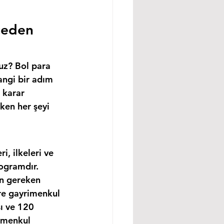
ceden 
uz? Bol para 
angi bir adım 
 karar 
ken her şeyi 
, ilkeleri ve 
ogramdır. 
in gereken 
re gayrimenkul 
ı ve 120 
imenkul 