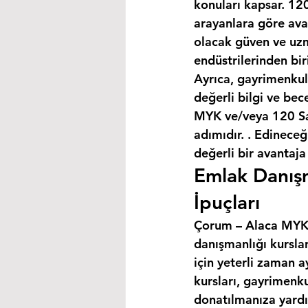
konuları kapsar. 120
arayanlara göre avan
olacak güven ve uzm
endüstrilerinden bir
Ayrıca, gayrimenkul
değerli bilgi ve bec
MYK ve/veya 120 Saa
adımıdır. . Edineceğ
değerli bir avantaja
Emlak Danışm
İpuçları
Çorum – Alaca MYK S
danışmanlığı kursla
için yeterli zaman a
kursları, gayrimenku
donatılmanıza yardım