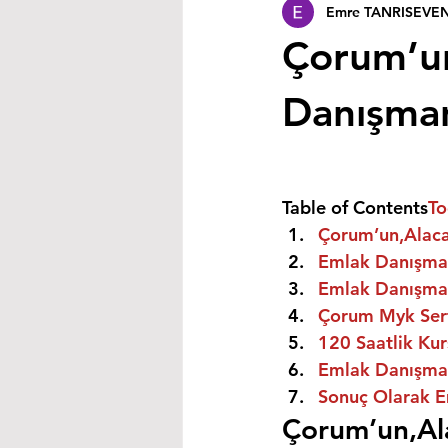
Emre TANRISEVE
Çorum’un
Danışmanı
Table of Contents
To
Çorum’un,Alaca 
Emlak Danışman
Emlak Danışman
Çorum Myk Sert
120 Saatlik Kurs
Emlak Danışmanı
Sonuç Olarak E
Çorum’un,Ala