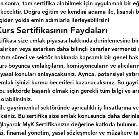
 sonra, tam sertifika alabilmek için uygulamalı bir e
cektir. Doğru eğitim ve kendini adama ile, lisanslı b
 giden yolda emin adımlarla ilerleyebilirsin!
urs Sertifikasının Faydaları
tifikası size emlak piyasası hakkında derinlemesine bir
alırken veya satarken daha bilinçli kararlar vermenizi
 satım süreci ve sektör hakkında kapsamlı bir genel bakı
urs boyunca emlakçıların, komisyoncuların ve alıcıların 
 yasal konuları anlayacaksınız. Ayrıca, potansiyel yatırı
emlak işinizi kurma becerileri kazanacaksınız. Bu gayr
, bu sektörde başarılı olmak için gerekli tüm bilgi ve ar
labilirsiniz.
ile gayrimenkul sektöründe ayrıcalıklı iş fırsatlarına ve
eksiniz. Bu sertifika size emlak konusunda daha derinle
ğlayarak MyK Sertifikanızın değerine katkıda bulunur.
izi, finansal yönetim, yasal sözleşmeler ve müzakere tak