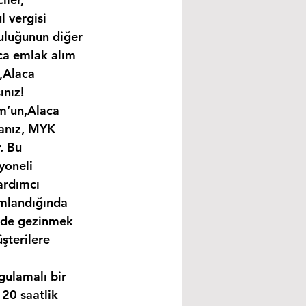
 vergisi 
uluğunun diğer 
ıca emlak alım 
,Alaca 
ınız!
um’un,Alaca 
sanız, MYK 
. Bu 
yoneli 
ardımcı 
amlandığında 
ünde gezinmek 
şterilere 
gulamalı bir 
20 saatlik 