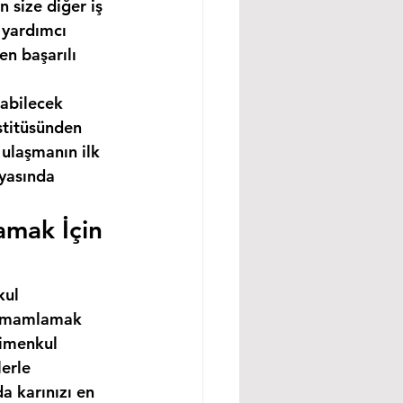
 size diğer iş 
 yardımcı 
n başarılı 
abilecek 
stitüsünden 
ulaşmanın ilk 
nyasında 
amak İçin 
kul 
 tamamlamak 
rimenkul 
erle 
a karınızı en 