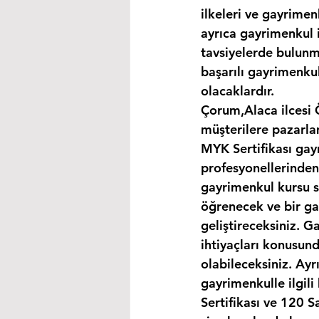
ilkeleri ve gayrimen
ayrıca gayrimenkul i
tavsiyelerde bulunma
başarılı gayrimenkul
olacaklardır.
Çorum,Alaca ilcesi 
müşterilere pazarla
MYK Sertifikası gay
profesyonellerinden
gayrimenkul kursu s
öğrenecek ve bir gay
geliştireceksiniz. G
ihtiyaçları konusund
olabileceksiniz. Ayr
gayrimenkulle ilgil
Sertifikası ve 120 S