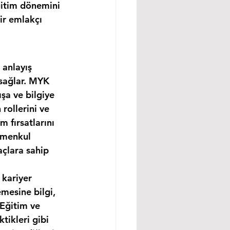
ğitim dönemini 
ir emlakçı 
 anlayış 
 sağlar. MYK 
şa ve bilgiye 
rollerini ve 
m fırsatlarını 
imenkul 
açlara sahip 
 kariyer 
mesine bilgi, 
 Eğitim ve 
tikleri gibi 