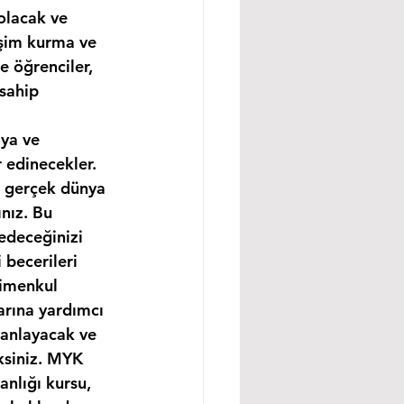
olacak ve 
işim kurma ve 
e öğrenciler, 
sahip 
ya ve 
 edinecekler. 
e gerçek dünya 
nız. Bu 
edeceğinizi 
becerileri 
rimenkul 
arına yardımcı 
 anlayacak ve 
ksiniz. MYK 
nlığı kursu, 