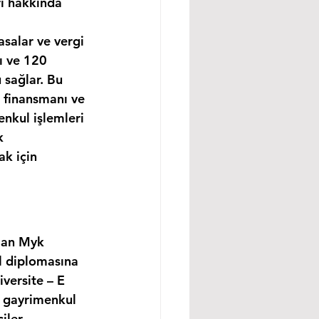
rı hakkında 
asalar ve vergi 
ı ve 120 
 sağlar. Bu 
 finansmanı ve 
nkul işlemleri 
k 
k için 
lan Myk 
l diplomasına 
versite – E 
, gayrimenkul 
ler, 