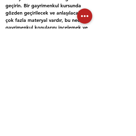
geçirin. Bir gayrimenkul kursunda 
gözden geçirilecek ve anlaşılacak 
çok fazla materyal vardır, bu nedenle 
gayrimenkul konularını incelemek ve 
anlamak için zaman ayırmak 
önemlidir. Alıştırma testleri yapmak 
ve bir emlak öğretmeniyle çalışmak, 
materyali daha iyi anlamanıza ve 
emlak sınavına hazırlanmanıza 
yardımcı olabilir. Her gün için ayrı bir 
zaman ayırın ve sınav gününde 
kendinize güvenmek için ne 
çalıştığınızı anladığınızdan emin olun.
Emlak danışmanı sınavına 
hazırlanmanıza yardımcı olması için 
uygulama sınavlarına girmeniz ve 
çevrimiçi eğitimler gibi diğer 
kaynakları kullanmanız da önemlidir. 