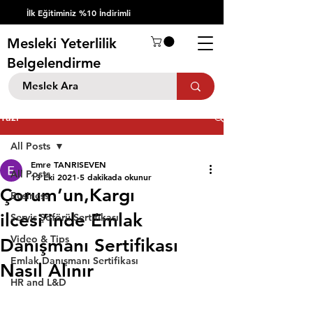
İlk Eğitiminiz %10 İndirimli
Mesleki Yeterlilik
Belgelendirme
Yazı
All Posts
Emre TANRISEVEN
All Posts
13 Eki 2021
5 dakikada okunur
Çorum’un,Kargı
Business
ilcesi’inde Emlak
Servis Şöförü Sertifikası
Video & Tips
Danışmanı Sertifikası
Emlak Danışmanı Sertifikası
Nasıl Alınır
HR and L&D