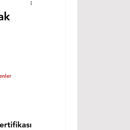
ak
enler
tifikası 