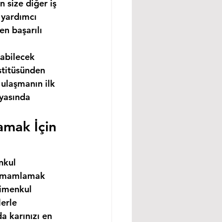
 size diğer iş 
 yardımcı 
n başarılı 
abilecek 
stitüsünden 
ulaşmanın ilk 
nyasında 
amak İçin 
nkul 
 tamamlamak 
rimenkul 
erle 
a karınızı en 