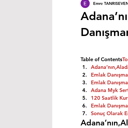
Emre TANRISEVE
Adana’nı
Danışmanı
Table of Contents
To
Adana’nın,Alada
Emlak Danışman
Emlak Danışman
Adana Myk Sert
120 Saatlik Kurs
Emlak Danışmanı
Sonuç Olarak E
Adana’nın,Al