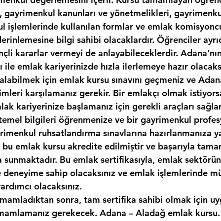
, gayrimenkul kanunları ve yönetmelikleri, gayrimenkul
kul işlemlerinde kullanılan formlar ve emlak komisyonc
erinlemesine bilgi sahibi olacaklardır. Öğrenciler ayr
nçli kararlar vermeyi de anlayabileceklerdir. Adana’nı
sı ile emlak kariyerinizde hızla ilerlemeye hazır olacaks
ı alabilmek için emlak kursu sınavını geçmeniz ve Ada
imleri karşılamanız gerekir. Bir emlakçı olmak istiyor
ak kariyerinize başlamanız için gerekli araçları sağlar
temel bilgileri öğrenmenize ve bir gayrimenkul profes
yrimenkul ruhsatlandırma sınavlarına hazırlanmanıza y
k, bu emlak kursu akredite edilmiştir ve başarıyla tam
ka sunmaktadır. Bu emlak sertifikasıyla, emlak sektör
ve deneyime sahip olacaksınız ve emlak işlemlerinde mü
yardımcı olacaksınız.
amamladıktan sonra, tam sertifika sahibi olmak için uy
mamlamanız gerekecek. Adana – Aladağ emlak kursu. 