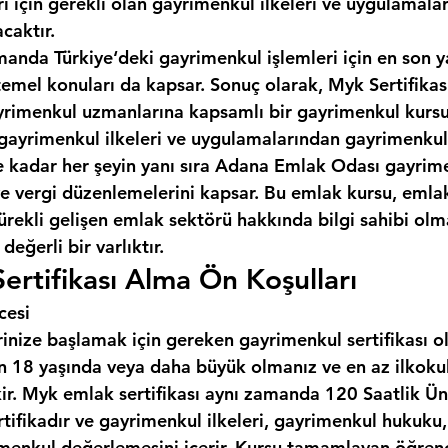
ı için gerekli olan gayrimenkul ilkeleri ve uygulamala
caktır.
manda Türkiye‘deki gayrimenkul işlemleri için en son y
temel konuları da kapsar. Sonuç olarak, Myk Sertifikas
gayrimenkul uzmanlarına kapsamlı bir gayrimenkul kursu
gayrimenkul ilkeleri ve uygulamalarından gayrimenkul
kadar her şeyin yanı sıra 
Adana Emlak Odası
 gayrime
 ve vergi düzenlemelerini kapsar. Bu emlak kursu, emla
ürekli gelişen emlak sektörü hakkında bilgi sahibi olma
değerli bir varlıktır.
rtifikası Alma Ön Koşulları
cesi
inize başlamak için gereken gayrimenkul sertifikası o
çin 18 yaşında veya daha büyük olmanız ve en az ilkoku
ir. Myk emlak sertifikası aynı zamanda 120 Saatlik Üni
rtifikadır ve gayrimenkul ilkeleri, gayrimenkul hukuku
menkul değerlemesini içerir. Kursu tamamlayan öğrenci