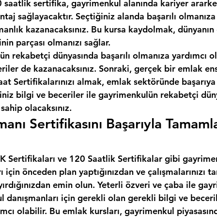
 saatlik sertifika, gayrimenkul alanında kariyer ararken
taj sağlayacaktır. Seçtiğiniz alanda başarılı olmanıza
anlık kazanacaksınız. Bu kursa kaydolmak, dünyanın e
inin parçası olmanızı sağlar.
ün rekabetçi dünyasında başarılı olmanıza yardımcı ol
eriler de kazanacaksınız. Sonraki, gerçek bir emlak en
t Sertifikalarınızı almak, emlak sektöründe başarıya 
iniz bilgi ve beceriler ile gayrimenkulün rekabetçi dü
 sahip olacaksınız.
anı Sertifikasını Başarıyla Tamaml
Sertifikaları ve 120 Saatlik Sertifikalar gibi gayrime
rı için önceden plan yaptığınızdan ve çalışmalarınızı
yırdığınızdan emin olun. Yeterli özveri ve çaba ile gay
l danışmanları için gerekli olan gerekli bilgi ve beceril
cı olabilir. Bu emlak kursları, gayrimenkul piyasasınd