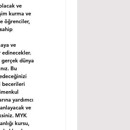
olacak ve 
işim kurma ve 
e öğrenciler, 
sahip 
maya ve 
 edinecekler. 
e gerçek dünya 
nız. Bu 
edeceğinizi 
becerileri 
rimenkul 
arına yardımcı 
 anlayacak ve 
ksiniz. MYK 
nlığı kursu, 