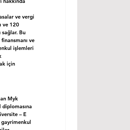
rı hakkında 
asalar ve vergi 
ı ve 120 
 sağlar. Bu 
 finansmanı ve 
nkul işlemleri 
k 
k için 
lan Myk 
l diplomasına 
versite – E 
, gayrimenkul 
ler, 