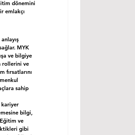
ğitim dönemini 
ir emlakçı 
 anlayış 
 sağlar. MYK 
şa ve bilgiye 
rollerini ve 
m fırsatlarını 
imenkul 
açlara sahip 
 kariyer 
mesine bilgi, 
 Eğitim ve 
tikleri gibi 