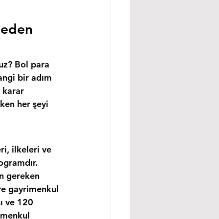
ceden 
uz? Bol para 
angi bir adım 
 karar 
ken her şeyi 
, ilkeleri ve 
ogramdır. 
in gereken 
re gayrimenkul 
ı ve 120 
imenkul 