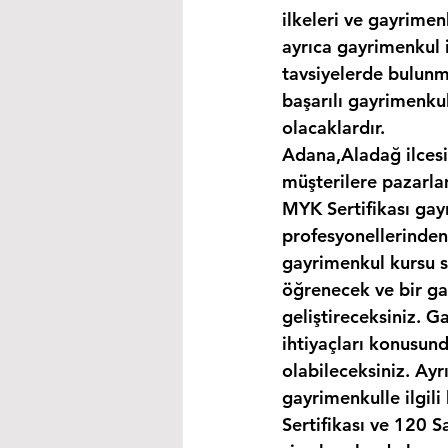
ilkeleri ve gayrimen
ayrıca gayrimenkul i
tavsiyelerde bulunma
başarılı gayrimenkul
olacaklardır.
Adana,Aladağ ilcesi
müşterilere pazarla
MYK Sertifikası gay
profesyonellerinden
gayrimenkul kursu s
öğrenecek ve bir gay
geliştireceksiniz. G
ihtiyaçları konusund
olabileceksiniz. Ayr
gayrimenkulle ilgil
Sertifikası ve 120 S