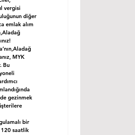
 vergisi 
uluğunun diğer 
ıca emlak alım 
n,Aladağ 
ınız!
na’nın,Aladağ 
sanız, MYK 
. Bu 
yoneli 
ardımcı 
amlandığında 
ünde gezinmek 
şterilere 
gulamalı bir 
120 saatlik 