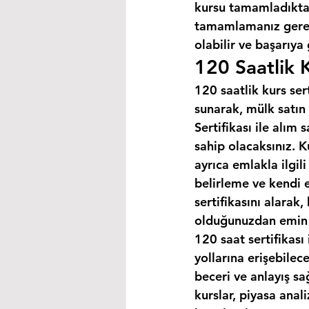
kursu tamamladıktan
tamamlamanız gereke
olabilir ve başarıya
120 Saatlik K
120 saatlik kurs ser
sunarak, mülk satın 
Sertifikası ile alım
sahip olacaksınız. K
ayrıca emlakla ilgili
belirleme ve kendi 
sertifikasını alarak
olduğunuzdan emin o
120 saat sertifikası 
yollarına erişebilec
beceri ve anlayış sa
kurslar, piyasa anal