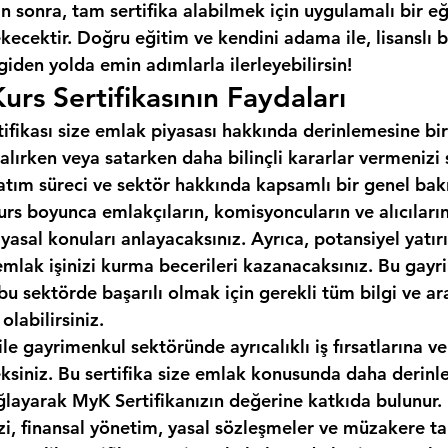
 sonra, tam sertifika alabilmek için uygulamalı bir e
cektir. Doğru eğitim ve kendini adama ile, lisanslı b
 giden yolda emin adımlarla ilerleyebilirsin!
urs Sertifikasının Faydaları
tifikası size emlak piyasası hakkında derinlemesine bir
alırken veya satarken daha bilinçli kararlar vermenizi
 satım süreci ve sektör hakkında kapsamlı bir genel bakı
urs boyunca emlakçıların, komisyoncuların ve alıcıların 
 yasal konuları anlayacaksınız. Ayrıca, potansiyel yatırı
emlak işinizi kurma becerileri kazanacaksınız. Bu gayr
, bu sektörde başarılı olmak için gerekli tüm bilgi ve ar
labilirsiniz.
ile gayrimenkul sektöründe ayrıcalıklı iş fırsatlarına ve
eksiniz. Bu sertifika size emlak konusunda daha derinle
ğlayarak MyK Sertifikanızın değerine katkıda bulunur.
izi, finansal yönetim, yasal sözleşmeler ve müzakere tak