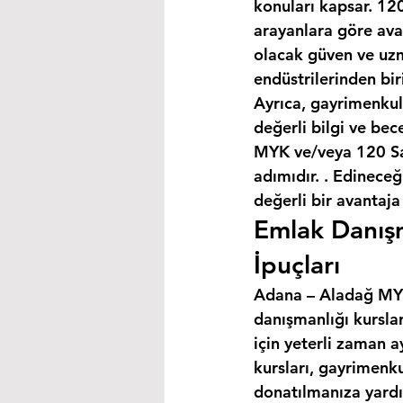
konuları kapsar. 120
arayanlara göre avan
olacak güven ve uzm
endüstrilerinden bir
Ayrıca, gayrimenkul
değerli bilgi ve bec
MYK ve/veya 120 Saa
adımıdır. . Edineceğ
değerli bir avantaja
Emlak Danışm
İpuçları
Adana – Aladağ MYK 
danışmanlığı kursla
için yeterli zaman a
kursları, gayrimenku
donatılmanıza yardım