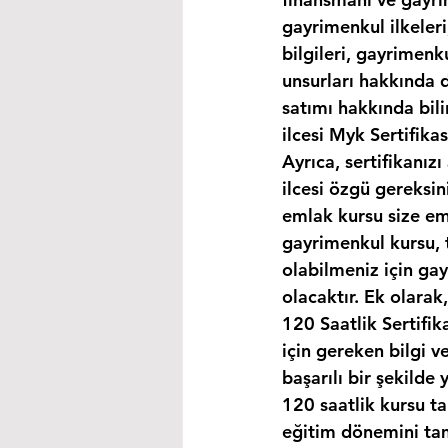
gayrimenkul ilkeleri
bilgileri, gayrimen
unsurları hakkında d
satımı hakkında bili
ilcesi Myk Sertifika
Ayrıca, sertifikanız
ilcesi özgü gereksin
emlak kursu size eml
gayrimenkul kursu, 
olabilmeniz için ga
olacaktır. Ek olara
120 Saatlik Sertifi
için gereken bilgi 
başarılı bir şekilde 
120 saatlik kursu t
eğitim dönemini ta