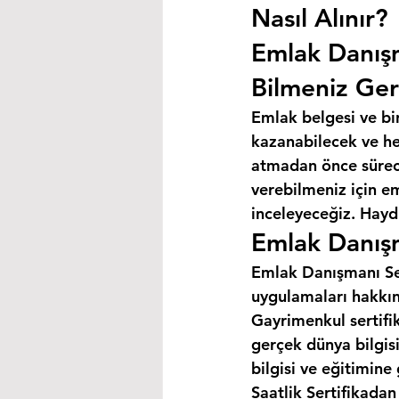
Nasıl Alınır?
Emlak Danış
Bilmeniz Ger
Emlak belgesi ve bi
kazanabilecek ve hey
atmadan önce süreci
verebilmeniz için e
inceleyeceğiz. Haydi
Emlak Danışm
Emlak Danışmanı Ser
uygulamaları hakkın
Gayrimenkul sertifik
gerçek dünya bilgis
bilgisi ve eğitimine
Saatlik Sertifikada