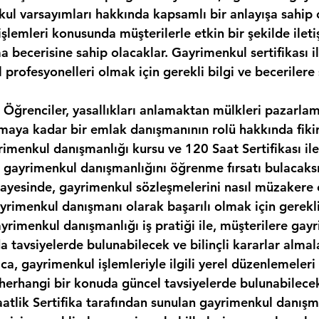
kul varsayımları hakkında kapsamlı bir anlayışa sahip 
şlemleri konusunda müşterilerle etkin bir şekilde ilet
 becerisine sahip olacaklar. Gayrimenkul sertifikası il
 profesyonelleri olmak için gerekli bilgi ve becerilere 
 Öğrenciler, yasallıkları anlamaktan mülkleri pazarla
maya kadar bir emlak danışmanının rolü hakkında fikir
rimenkul danışmanlığı kursu ve 120 Saat Sertifikası il
 gayrimenkul danışmanlığını öğrenme fırsatı bulacaksı
ayesinde, gayrimenkul sözleşmelerini nasıl müzakere 
rimenkul danışmanı olarak başarılı olmak için gerekli 
ayrimenkul danışmanlığı iş pratiği ile, müşterilere gay
a tavsiyelerde bulunabilecek ve bilinçli kararlar almal
ıca, gayrimenkul işlemleriyle ilgili yerel düzenlemeleri
i herhangi bir konuda güncel tavsiyelerde bulunabilece
aatlik Sertifika tarafından sunulan gayrimenkul danışma