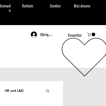
kımızd
İletişim
Yardım
Bizi Arayın
a
Giriş Yap
Favoriler
HR and L&D