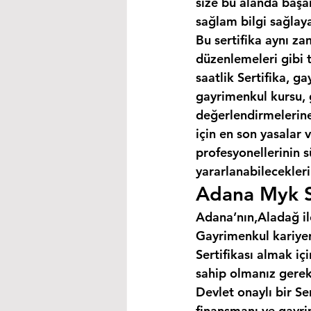
size bu alanda başar
sağlam bilgi sağlaya
Bu sertifika aynı za
düzenlemeleri gibi 
saatlik Sertifika, 
gayrimenkul kursu, 
değerlendirmelerine 
için en son yasalar
profesyonellerinin s
yararlanabilecekleri 
Adana Myk Se
Adana’nın,Aladağ il
Gayrimenkul kariyer
Sertifikası almak i
sahip olmanız gerek
Devlet onaylı bir Se
finansmanı ve gayri