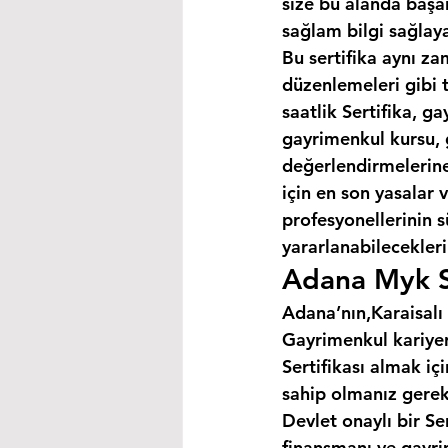
size bu alanda başar
sağlam bilgi sağlaya
Bu sertifika aynı za
düzenlemeleri gibi 
saatlik Sertifika, 
gayrimenkul kursu, 
değerlendirmelerine 
için en son yasalar
profesyonellerinin s
yararlanabilecekleri 
Adana Myk Se
Adana’nın,Karaisalı 
Gayrimenkul kariyer
Sertifikası almak i
sahip olmanız gerek
Devlet onaylı bir Se
finansmanı ve gayri