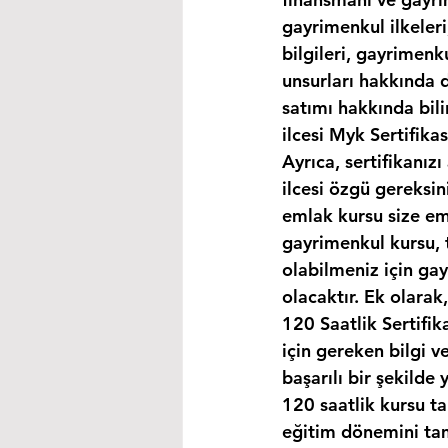
gayrimenkul ilkeleri
bilgileri, gayrimen
unsurları hakkında d
satımı hakkında bili
ilcesi Myk Sertifika
Ayrıca, sertifikanız
ilcesi özgü gereksin
emlak kursu size eml
gayrimenkul kursu, 
olabilmeniz için ga
olacaktır. Ek olara
120 Saatlik Sertifi
için gereken bilgi 
başarılı bir şekilde 
120 saatlik kursu t
eğitim dönemini ta