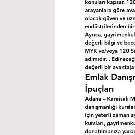
konuları kapsar. 120
arayanlara göre avan
olacak güven ve uzm
endüstrilerinden bir
Ayrıca, gayrimenkul
değerli bilgi ve bec
MYK ve/veya 120 Saa
adımıdır. . Edineceğ
değerli bir avantaja
Emlak Danışm
İpuçları
Adana – Karaisalı MY
danışmanlığı kursla
için yeterli zaman a
kursları, gayrimenku
donatılmanıza yardım