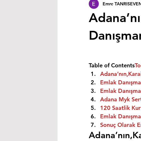
Emre TANRISEVE
Adana’nın
Danışmanı
Table of Contents
To
Adana’nın,Karai
Emlak Danışman
Emlak Danışman
Adana Myk Sert
120 Saatlik Kurs
Emlak Danışmanı
Sonuç Olarak E
Adana’nın,Ka