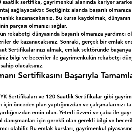
 saatlik sertifika, gayrimenkul alanında kariyer ararken
taj sağlayacaktır. Seçtiğiniz alanda başarılı olmanıza
anlık kazanacaksınız. Bu kursa kaydolmak, dünyanın e
inin parçası olmanızı sağlar.
ün rekabetçi dünyasında başarılı olmanıza yardımcı ol
eriler de kazanacaksınız. Sonraki, gerçek bir emlak en
t Sertifikalarınızı almak, emlak sektöründe başarıya 
iniz bilgi ve beceriler ile gayrimenkulün rekabetçi dü
 sahip olacaksınız.
anı Sertifikasını Başarıyla Tamaml
K Sertifikaları ve 120 Saatlik Sertifikalar gibi gayrim
rı için önceden plan yaptığınızdan ve çalışmalarınızı
yırdığınızdan emin olun. Yeterli özveri ve çaba ile gay
l danışmanları için gerekli olan gerekli bilgi ve beceril
cı olabilir. Bu emlak kursları, gayrimenkul piyasasınd