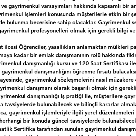
i ve gayrimenkul varsayımları hakkında kapsamlı bir an
rimenkul işlemleri konusunda müşterilerle etkin bir şek
e bulunma becerisine sahip olacaklar. Gayrimenkul sert
 gayrimenkul profesyonelleri olmak için gerekli bilgi ve
t ilcesi Öğrenciler, yasallıkları anlamaktan mülkleri 
maya kadar bir emlak danışmanının rolü hakkında fikir
rimenkul danışmanlığı kursu ve 120 Saat Sertifikası il
 gayrimenkul danışmanlığını öğrenme fırsatı bulacaksı
ayesinde, gayrimenkul sözleşmelerini nasıl müzakere 
rimenkul danışmanı olarak başarılı olmak için gerekli 
ayrimenkul danışmanlığı iş pratiği ile, müşterilere gay
a tavsiyelerde bulunabilecek ve bilinçli kararlar almal
ıca, gayrimenkul işlemleriyle ilgili yerel düzenlemeleri
i herhangi bir konuda güncel tavsiyelerde bulunabilece
aatlik Sertifika tarafından sunulan gayrimenkul danışma