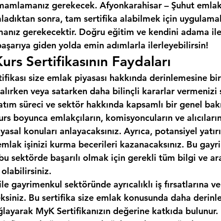
mamlamanız gerekecek. Afyonkarahisar – Şuhut emlak
adıktan sonra, tam sertifika alabilmek için uygulamalı
ız gerekecektir. Doğru eğitim ve kendini adama ile, l
başarıya giden yolda emin adımlarla ilerleyebilirsin!
urs Sertifikasının Faydaları
tifikası size emlak piyasası hakkında derinlemesine bir
alırken veya satarken daha bilinçli kararlar vermenizi
 satım süreci ve sektör hakkında kapsamlı bir genel bakı
urs boyunca emlakçıların, komisyoncuların ve alıcıların 
 yasal konuları anlayacaksınız. Ayrıca, potansiyel yatırı
emlak işinizi kurma becerileri kazanacaksınız. Bu gayr
, bu sektörde başarılı olmak için gerekli tüm bilgi ve ar
labilirsiniz.
ile gayrimenkul sektöründe ayrıcalıklı iş fırsatlarına ve
eksiniz. Bu sertifika size emlak konusunda daha derinle
ğlayarak MyK Sertifikanızın değerine katkıda bulunur.