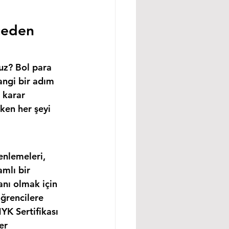
ceden 
uz? Bol para 
angi bir adım 
 karar 
ken her şeyi 
enlemeleri, 
mlı bir 
anı olmak için 
ğrencilere 
YK Sertifikası 
er 