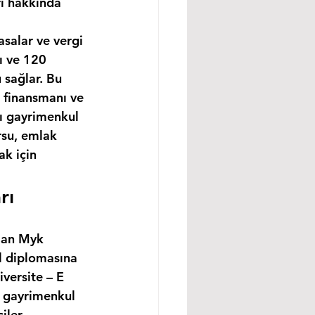
rı hakkında 
asalar ve vergi 
ı ve 120 
 sağlar. Bu 
 finansmanı ve 
ı
 gayrimenkul 
rsu, emlak 
k için 
rı
lan Myk 
l diplomasına 
versite – E 
, gayrimenkul 
ler, 