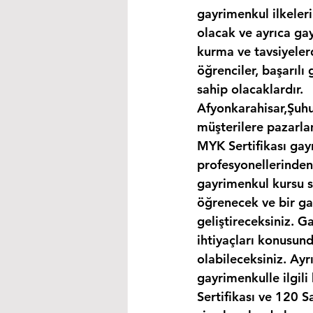
gayrimenkul ilkeler
olacak ve ayrıca gay
kurma ve tavsiyelerd
öğrenciler, başarılı
sahip olacaklardır.
Afyonkarahisar,Şuhu
müşterilere pazarla
MYK Sertifikası gay
profesyonellerinden
gayrimenkul kursu s
öğrenecek ve bir gay
geliştireceksiniz. G
ihtiyaçları konusund
olabileceksiniz. Ayr
gayrimenkulle ilgil
Sertifikası ve 120 S