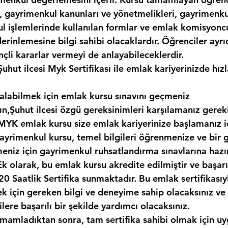
, gayrimenkul kanunları ve yönetmelikleri, gayrimenkul
kul işlemlerinde kullanılan formlar ve emlak komisyonc
erinlemesine bilgi sahibi olacaklardır. Öğrenciler ayr
nçli kararlar vermeyi de anlayabileceklerdir. 
uhut ilcesi Myk Sertifikası ile emlak kariyerinizde hızl
ı alabilmek için emlak kursu sınavını geçmeniz 
n,Şuhut ilcesi özgü gereksinimleri karşılamanız gereki
 MYK emlak kursu size emlak kariyerinize başlamanız iç
gayrimenkul kursu, temel bilgileri öğrenmenize ve bir 
meniz için gayrimenkul ruhsatlandırma sınavlarına haz
Ek olarak, bu emlak kursu akredite edilmiştir ve başarı
 Saatlik Sertifika sunmaktadır. Bu emlak sertifikasıy
 için gereken bilgi ve deneyime sahip olacaksınız ve
lere başarılı bir şekilde yardımcı olacaksınız.
amamladıktan sonra, tam sertifika sahibi olmak için uy