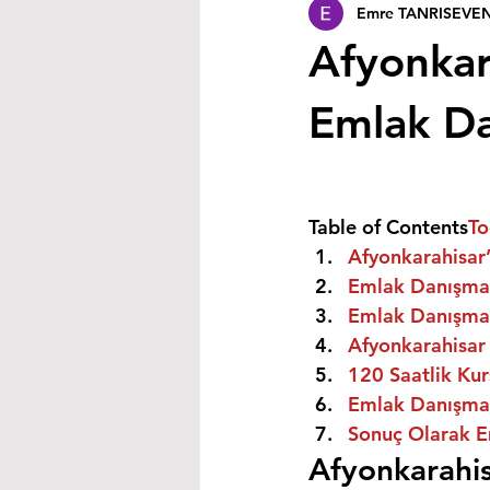
Emre TANRISEVE
Afyonkara
Emlak Dan
Table of Contents
To
Afyonkarahisar’
Emlak Danışman
Emlak Danışman
Afyonkarahisar 
120 Saatlik Kurs
Emlak Danışmanı
Sonuç Olarak E
Afyonkarahis