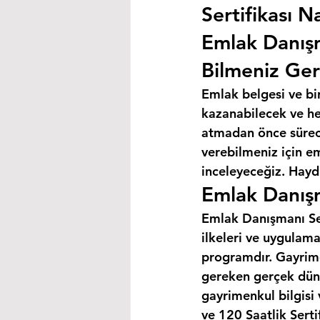
Sertifikası Na
Emlak Danış
Bilmeniz Ger
Emlak belgesi ve bi
kazanabilecek ve hey
atmadan önce süreci
verebilmeniz için e
inceleyeceğiz. Haydi
Emlak Danışm
Emlak Danışmanı Ser
ilkeleri ve uygulama
programdır. Gayrimen
gereken gerçek düny
gayrimenkul bilgisi
ve 120 Saatlik Sert