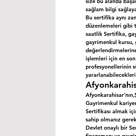
size bu alanda başar
sağlam bilgi sağlaya
Bu sertifika aynı za
düzenlemeleri gibi 
saatlik Sertifika, 
gayrimenkul kursu, 
değerlendirmelerine 
işlemleri için en so
profesyonellerinin s
yararlanabilecekleri 
Afyonkarahis
Afyonkarahisar’nın,Ş
Gayrimenkul kariyer
Sertifikası almak i
sahip olmanız gerek
Devlet onaylı bir Se
finansmanı ve gayri