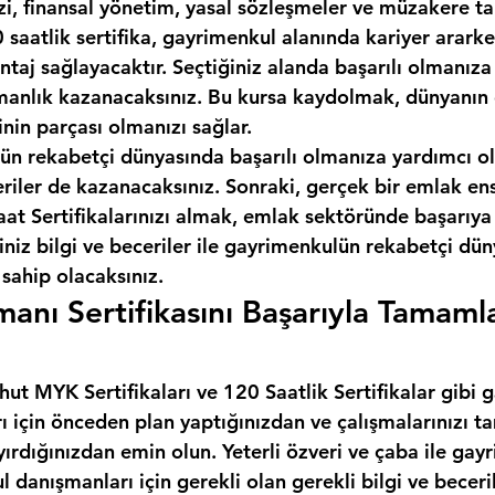
izi, finansal yönetim, yasal sözleşmeler ve müzakere tak
 saatlik sertifika, gayrimenkul alanında kariyer ararken
taj sağlayacaktır. Seçtiğiniz alanda başarılı olmanıza
anlık kazanacaksınız. Bu kursa kaydolmak, dünyanın e
inin parçası olmanızı sağlar.
ün rekabetçi dünyasında başarılı olmanıza yardımcı ol
eriler de kazanacaksınız. Sonraki, gerçek bir emlak en
t Sertifikalarınızı almak, emlak sektöründe başarıya 
iniz bilgi ve beceriler ile gayrimenkulün rekabetçi dü
 sahip olacaksınız.
anı Sertifikasını Başarıyla Tamaml
ut MYK Sertifikaları ve 120 Saatlik Sertifikalar gibi 
rı için önceden plan yaptığınızdan ve çalışmalarınızı
yırdığınızdan emin olun. Yeterli özveri ve çaba ile gay
l danışmanları için gerekli olan gerekli bilgi ve beceril