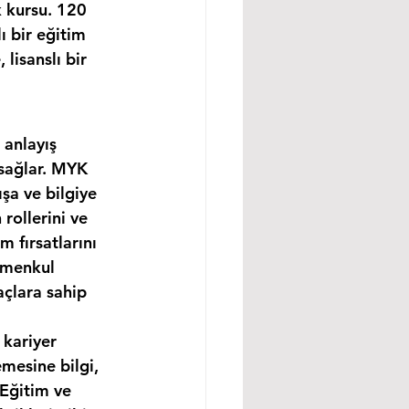
 kursu. 120 
 bir eğitim 
isanslı bir 
 anlayış 
 sağlar. MYK 
şa ve bilgiye 
rollerini ve 
m fırsatlarını 
imenkul 
açlara sahip 
 kariyer 
mesine bilgi, 
 Eğitim ve 