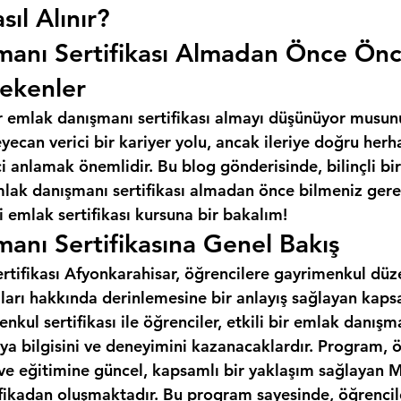
sıl Alınır?
manı Sertifikası Almadan Önce Ön
ekenler
r emlak danışmanı sertifikası almayı düşünüyor musun
ecan verici bir kariyer yolu, ancak ileriye doğru herh
 anlamak önemlidir. Bu blog gönderisinde, bilinçli bir
mlak danışmanı sertifikası almadan önce bilmeniz gere
 emlak sertifikası kursuna bir bakalım!
anı Sertifikasına Genel Bakış
tifikası Afyonkarahisar, öğrencilere gayrimenkul düz
ları hakkında derinlemesine bir anlayış sağlayan kapsa
kul sertifikası ile öğrenciler, etkili bir emlak danışm
a bilgisini ve deneyimini kazanacaklardır. Program, ö
 ve eğitimine güncel, kapsamlı bir yaklaşım sağlayan M
ifikadan oluşmaktadır. Bu program sayesinde, öğrencil