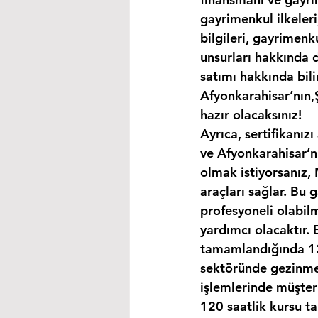
gayrimenkul ilkeleri
bilgileri, gayrimen
unsurları hakkında d
satımı hakkında bili
Afyonkarahisar’nın,Ş
hazır olacaksınız!
Ayrıca, sertifikanız
ve Afyonkarahisar’nı
olmak istiyorsanız,
araçları sağlar. Bu 
profesyoneli olabil
yardımcı olacaktır. 
tamamlandığında 120
sektöründe gezinmek
işlemlerinde müşteri
120 saatlik kursu t