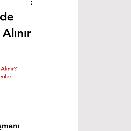
nde
Alınır
Alınır?
enler
şmanı 