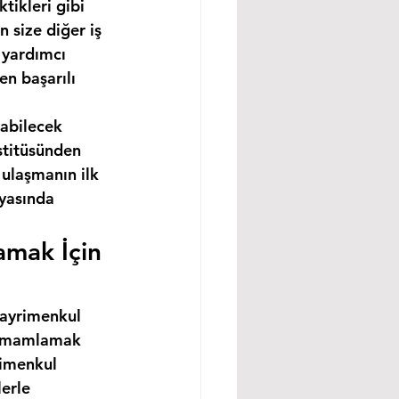
tikleri gibi 
 size diğer iş 
 yardımcı 
n başarılı 
abilecek 
stitüsünden 
ulaşmanın ilk 
nyasında 
amak İçin 
gayrimenkul 
 tamamlamak 
rimenkul 
erle 