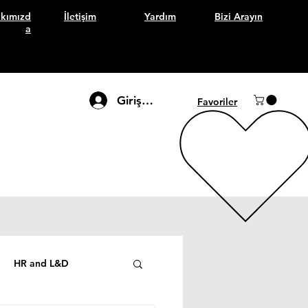
kımızd
İletişim
Yardım
Bizi Arayın
a
Giriş Yap
Favoriler
HR and L&D