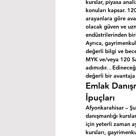
kurslar, piyasa anal
konuları kapsar. 120
arayanlara göre avan
olacak güven ve uzm
endüstrilerinden bir
Ayrıca, gayrimenkul
değerli bilgi ve bec
MYK ve/veya 120 Saa
adımıdır. . Edineceğ
değerli bir avantaja
Emlak Danışm
İpuçları
Afyonkarahisar – Şuh
danışmanlığı kursla
için yeterli zaman a
kursları, gayrimenku