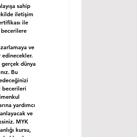
layışa sahip 
ilde iletişim 
ifikası ile 
 becerilere 
pazarlamaya ve 
 edinecekler. 
e gerçek dünya 
nız. Bu 
edeceğinizi 
becerileri 
rimenkul 
arına yardımcı 
 anlayacak ve 
ksiniz. MYK 
nlığı kursu, 