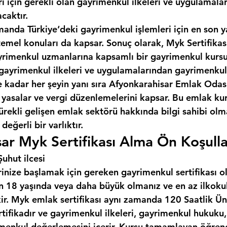
ı için gerekli olan gayrimenkul ilkeleri ve uygulamala
caktır.
manda Türkiye‘deki gayrimenkul işlemleri için en son y
temel konuları da kapsar. Sonuç olarak, Myk Sertifikas
gayrimenkul uzmanlarına kapsamlı bir gayrimenkul kursu
gayrimenkul ilkeleri ve uygulamalarından gayrimenkul
kadar her şeyin yanı sıra 
Afyonkarahisar Emlak Odas
n yasalar ve vergi düzenlemelerini kapsar. Bu emlak ku
ürekli gelişen emlak sektörü hakkında bilgi sahibi olma
değerli bir varlıktır.
ar Myk Sertifikası Alma Ön Koşulla
uhut ilcesi
inize başlamak için gereken gayrimenkul sertifikası o
çin 18 yaşında veya daha büyük olmanız ve en az ilkoku
ir. Myk emlak sertifikası aynı zamanda 120 Saatlik Üni
rtifikadır ve gayrimenkul ilkeleri, gayrimenkul hukuku
menkul değerlemesini içerir. Kursu tamamlayan öğrenci