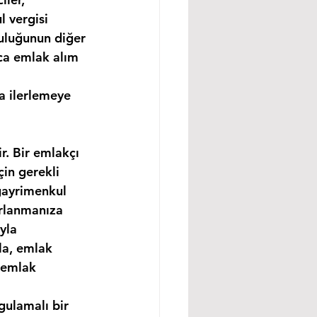
 vergisi 
uluğunun diğer 
ıca emlak alım 
a ilerlemeye 
r. Bir emlakçı 
in gerekli 
gayrimenkul 
ırlanmanıza 
yla 
la, emlak 
 emlak 
gulamalı bir 