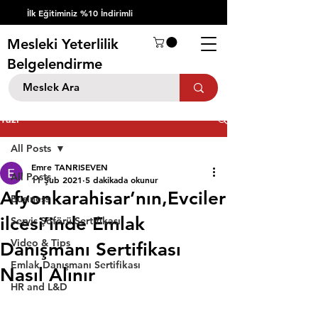
İlk Eğitiminiz %10 İndirimli
Mesleki Yeterlilik
Belgelendirme
Yazı
All Posts
Emre TANRISEVEN
All Posts
11 Şub 2021
5 dakikada okunur
Afyonkarahisar’nın,Evciler
Business
ilcesi’inde Emlak
Servis Şöförü Sertifikası
Video & Tips
Danışmanı Sertifikası
Emlak Danışmanı Sertifikası
Nasıl Alınır
HR and L&D