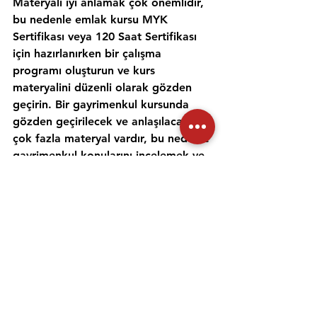
Materyali iyi anlamak çok önemlidir, 
bu nedenle emlak kursu MYK 
Sertifikası veya 120 Saat Sertifikası 
için hazırlanırken bir çalışma 
programı oluşturun ve kurs 
materyalini düzenli olarak gözden 
geçirin. Bir gayrimenkul kursunda 
gözden geçirilecek ve anlaşılacak 
çok fazla materyal vardır, bu nedenle 
gayrimenkul konularını incelemek ve 
anlamak için zaman ayırmak 
önemlidir. Alıştırma testleri yapmak 
ve bir emlak öğretmeniyle çalışmak, 
materyali daha iyi anlamanıza ve 
emlak sınavına hazırlanmanıza 
yardımcı olabilir. Her gün için ayrı bir 
zaman ayırın ve sınav gününde 
kendinize güvenmek için ne 
çalıştığınızı anladığınızdan emin olun.