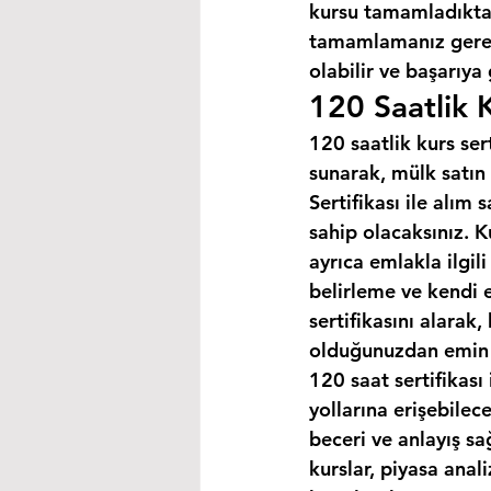
kursu tamamladıktan
tamamlamanız gereke
olabilir ve başarıya
120 Saatlik K
120 saatlik kurs ser
sunarak, mülk satın 
Sertifikası ile alım
sahip olacaksınız. K
ayrıca emlakla ilgili
belirleme ve kendi 
sertifikasını alarak
olduğunuzdan emin o
120 saat sertifikası 
yollarına erişebilec
beceri ve anlayış sa
kurslar, piyasa anal