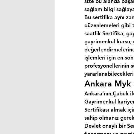
size bu alanda başar
sağlam bilgi sağlaya
Bu sertifika aynı za
düzenlemeleri gibi 
saatlik Sertifika, 
gayrimenkul kursu, 
değerlendirmelerine 
işlemleri için en so
profesyonellerinin s
yararlanabilecekleri 
Ankara Myk S
Ankara’nın,Çubuk il
Gayrimenkul kariyer
Sertifikası almak i
sahip olmanız gerek
Devlet onaylı bir Se
finansmanı ve gayri