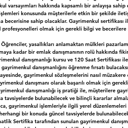
kul varsayımları hakkında kapsamlı bir anlayışa sahip 
şlemleri konusunda müşterilerle etkin bir şekilde ilet
 becerisine sahip olacaklar. Gayrimenkul sertifikası il
 profesyonelleri olmak için gerekli bilgi ve becerilere 
 Öğrenciler, yasallıkları anlamaktan mülkleri pazarla
maya kadar bir emlak danışmanının rolü hakkında fikir
rimenkul danışmanlığı kursu ve 120 Saat Sertifikası il
 gayrimenkul danışmanlığını öğrenme fırsatı bulacaksı
ayesinde, gayrimenkul sözleşmelerini nasıl müzakere 
rimenkul danışmanı olarak başarılı olmak için gerekli 
ayrimenkul danışmanlığı iş pratiği ile, müşterilere gay
a tavsiyelerde bulunabilecek ve bilinçli kararlar almal
ıca, gayrimenkul işlemleriyle ilgili yerel düzenlemeleri
i herhangi bir konuda güncel tavsiyelerde bulunabilece
aatlik Sertifika tarafından sunulan gayrimenkul danışma