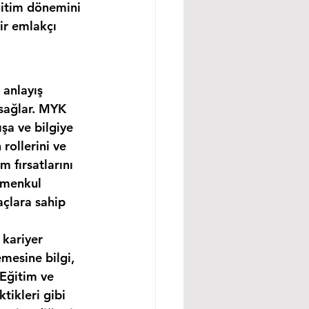
ğitim dönemini 
ir emlakçı 
 anlayış 
 sağlar. MYK 
şa ve bilgiye 
rollerini ve 
m fırsatlarını 
imenkul 
açlara sahip 
 kariyer 
mesine bilgi, 
 Eğitim ve 
tikleri gibi 