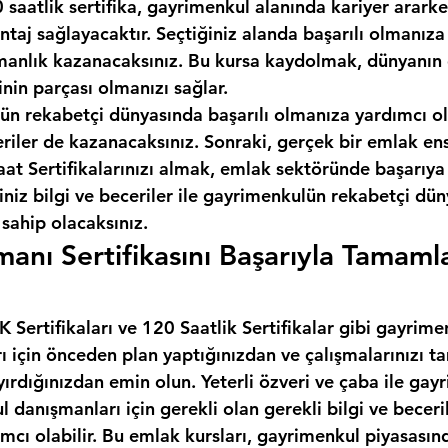
 saatlik sertifika, gayrimenkul alanında kariyer ararken
taj sağlayacaktır. Seçtiğiniz alanda başarılı olmanıza
anlık kazanacaksınız. Bu kursa kaydolmak, dünyanın e
inin parçası olmanızı sağlar.
ün rekabetçi dünyasında başarılı olmanıza yardımcı ol
eriler de kazanacaksınız. Sonraki, gerçek bir emlak en
t Sertifikalarınızı almak, emlak sektöründe başarıya 
iniz bilgi ve beceriler ile gayrimenkulün rekabetçi dü
 sahip olacaksınız.
anı Sertifikasını Başarıyla Tamaml
Sertifikaları ve 120 Saatlik Sertifikalar gibi gayrime
rı için önceden plan yaptığınızdan ve çalışmalarınızı
yırdığınızdan emin olun. Yeterli özveri ve çaba ile gay
l danışmanları için gerekli olan gerekli bilgi ve beceril
cı olabilir. Bu emlak kursları, gayrimenkul piyasasınd