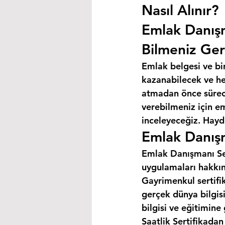
Nasıl Alınır?
Emlak Danış
Bilmeniz Ger
Emlak belgesi ve bi
kazanabilecek ve hey
atmadan önce süreci
verebilmeniz için e
inceleyeceğiz. Haydi
Emlak Danışm
Emlak Danışmanı Ser
uygulamaları hakkın
Gayrimenkul sertifik
gerçek dünya bilgis
bilgisi ve eğitimine
Saatlik Sertifikada