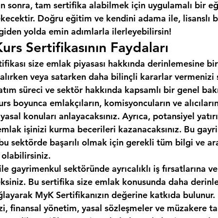
 sonra, tam sertifika alabilmek için uygulamalı bir e
cektir. Doğru eğitim ve kendini adama ile, lisanslı b
 giden yolda emin adımlarla ilerleyebilirsin!
urs Sertifikasının Faydaları
tifikası size emlak piyasası hakkında derinlemesine bir
alırken veya satarken daha bilinçli kararlar vermenizi
 satım süreci ve sektör hakkında kapsamlı bir genel bakı
urs boyunca emlakçıların, komisyoncuların ve alıcıların 
 yasal konuları anlayacaksınız. Ayrıca, potansiyel yatırı
emlak işinizi kurma becerileri kazanacaksınız. Bu gayr
, bu sektörde başarılı olmak için gerekli tüm bilgi ve ar
labilirsiniz.
ile gayrimenkul sektöründe ayrıcalıklı iş fırsatlarına ve
eksiniz. Bu sertifika size emlak konusunda daha derinle
ğlayarak MyK Sertifikanızın değerine katkıda bulunur.
izi, finansal yönetim, yasal sözleşmeler ve müzakere tak