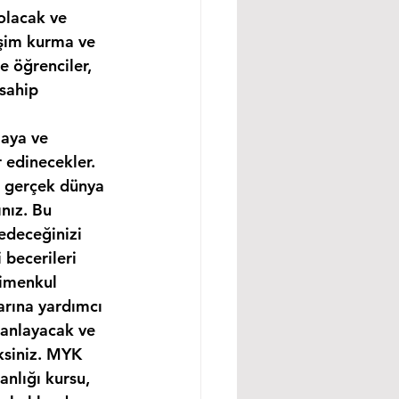
olacak ve 
işim kurma ve 
e öğrenciler, 
sahip 
maya ve 
 edinecekler. 
e gerçek dünya 
nız. Bu 
edeceğinizi 
becerileri 
rimenkul 
arına yardımcı 
 anlayacak ve 
ksiniz. MYK 
nlığı kursu, 