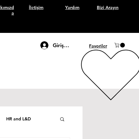
kımızd
İletişim
Yardım
Bizi Arayın
a
Giriş Yap
Favoriler
HR and L&D