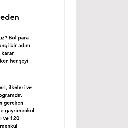
ceden 
uz? Bol para 
angi bir adım 
 karar 
ken her şeyi 
, ilkeleri ve 
ogramdır. 
in gereken 
re gayrimenkul 
ı ve 120 
imenkul 