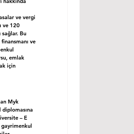
rı hakkında 
asalar ve vergi 
ı ve 120 
 sağlar. Bu 
 finansmanı ve 
enkul 
rsu, emlak 
k için 
lan Myk 
l diplomasına 
versite – E 
, gayrimenkul 
ler, 