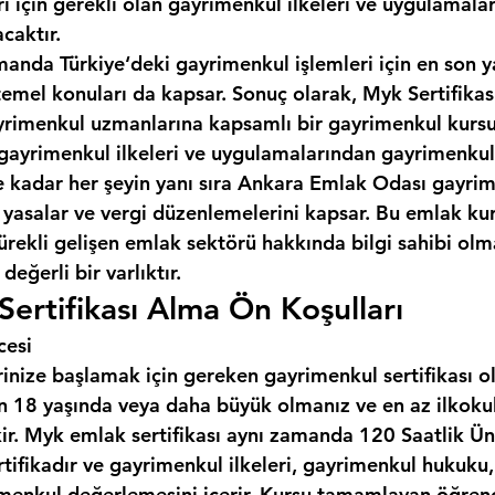
ı için gerekli olan gayrimenkul ilkeleri ve uygulamala
caktır.
manda Türkiye‘deki gayrimenkul işlemleri için en son y
temel konuları da kapsar. Sonuç olarak, Myk Sertifikas
gayrimenkul uzmanlarına kapsamlı bir gayrimenkul kursu
gayrimenkul ilkeleri ve uygulamalarından gayrimenkul
kadar her şeyin yanı sıra 
Ankara Emlak Odası
 gayrim
n yasalar ve vergi düzenlemelerini kapsar. Bu emlak ku
ürekli gelişen emlak sektörü hakkında bilgi sahibi olma
değerli bir varlıktır.
ertifikası Alma Ön Koşulları
cesi
inize başlamak için gereken gayrimenkul sertifikası o
çin 18 yaşında veya daha büyük olmanız ve en az ilkoku
ir. Myk emlak sertifikası aynı zamanda 120 Saatlik Üni
rtifikadır ve gayrimenkul ilkeleri, gayrimenkul hukuku
menkul değerlemesini içerir. Kursu tamamlayan öğrenci