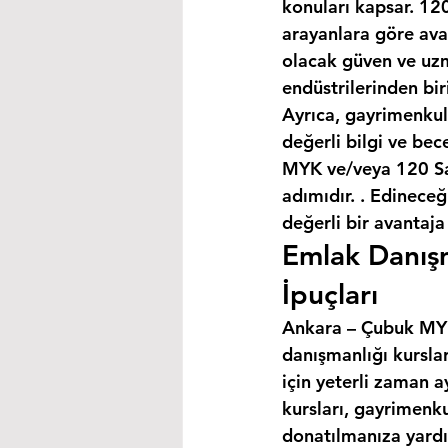
konuları kapsar. 120
arayanlara göre avan
olacak güven ve uzm
endüstrilerinden bir
Ayrıca, gayrimenkul
değerli bilgi ve bec
MYK ve/veya 120 Saa
adımıdır. . Edineceğ
değerli bir avantaja
Emlak Danışm
İpuçları
Ankara – Çubuk MYK 
danışmanlığı kursla
için yeterli zaman a
kursları, gayrimenku
donatılmanıza yardım