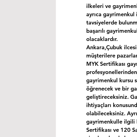
ilkeleri ve gayrimen
ayrıca gayrimenkul i
tavsiyelerde bulunma
başarılı gayrimenkul
olacaklardır.
Ankara,Çubuk ilcesi
müşterilere pazarla
MYK Sertifikası gay
profesyonellerinden
gayrimenkul kursu s
öğrenecek ve bir gay
geliştireceksiniz. G
ihtiyaçları konusund
olabileceksiniz. Ayr
gayrimenkulle ilgil
Sertifikası ve 120 S