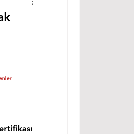
ak
enler
tifikası 