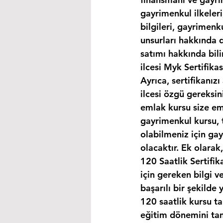
gayrimenkul ilkeleri
bilgileri, gayrimen
unsurları hakkında d
satımı hakkında bili
ilcesi Myk Sertifika
Ayrıca, sertifikanız
ilcesi özgü gereksin
emlak kursu size eml
gayrimenkul kursu, 
olabilmeniz için ga
olacaktır. Ek olara
120 Saatlik Sertifi
için gereken bilgi 
başarılı bir şekilde 
120 saatlik kursu t
eğitim dönemini ta