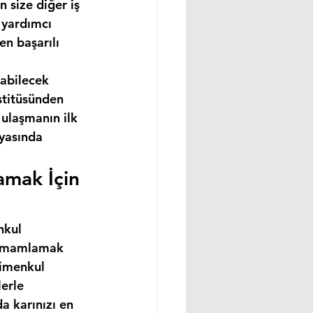
 size diğer iş 
 yardımcı 
n başarılı 
abilecek 
stitüsünden 
ulaşmanın ilk 
nyasında 
amak İçin 
nkul 
 tamamlamak 
rimenkul 
erle 
a karınızı en 