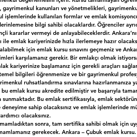
, gayrimenkul kanunları ve yönetmelikleri, gayrimenkul
kul işlemlerinde kullanılan formlar ve emlak komisyonc
erinlemesine bilgi sahibi olacaklardır. Öğrenciler ayr
nçli kararlar vermeyi de anlayabileceklerdir. Ankara’n
sı ile emlak kariyerinizde hızla ilerlemeye hazır olacaks
ı alabilmek için emlak kursu sınavını geçmeniz ve Anka
imleri karşılamanız gerekir. Bir emlakçı olmak istiyor
ak kariyerinize başlamanız için gerekli araçları sağlar
temel bilgileri öğrenmenize ve bir gayrimenkul profes
yrimenkul ruhsatlandırma sınavlarına hazırlanmanıza y
k, bu emlak kursu akredite edilmiştir ve başarıyla tam
ka sunmaktadır. Bu emlak sertifikasıyla, emlak sektör
ve deneyime sahip olacaksınız ve emlak işlemlerinde mü
yardımcı olacaksınız.
amamladıktan sonra, tam sertifika sahibi olmak için uy
mamlamanız gerekecek. Ankara – Çubuk emlak kursu. 