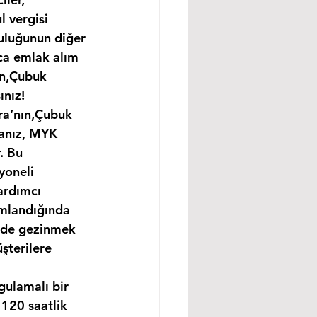
 vergisi 
uluğunun diğer 
ıca emlak alım 
ın,Çubuk 
ınız!
ra’nın,Çubuk 
sanız, MYK 
. Bu 
yoneli 
ardımcı 
amlandığında 
ünde gezinmek 
şterilere 
gulamalı bir 
120 saatlik 