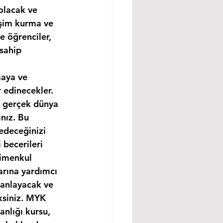
olacak ve 
işim kurma ve 
e öğrenciler, 
sahip 
maya ve 
 edinecekler. 
e gerçek dünya 
nız. Bu 
edeceğinizi 
becerileri 
rimenkul 
arına yardımcı 
 anlayacak ve 
ksiniz. MYK 
nlığı kursu, 