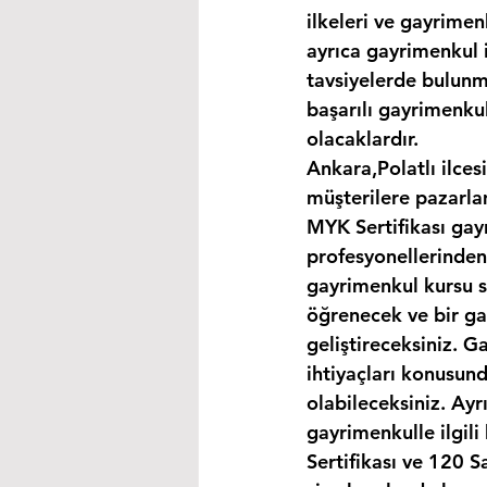
ilkeleri ve gayrimen
ayrıca gayrimenkul i
tavsiyelerde bulunma
başarılı gayrimenkul
olacaklardır.
Ankara,Polatlı ilces
müşterilere pazarla
MYK Sertifikası gay
profesyonellerinden
gayrimenkul kursu s
öğrenecek ve bir gay
geliştireceksiniz. G
ihtiyaçları konusund
olabileceksiniz. Ayr
gayrimenkulle ilgil
Sertifikası ve 120 S