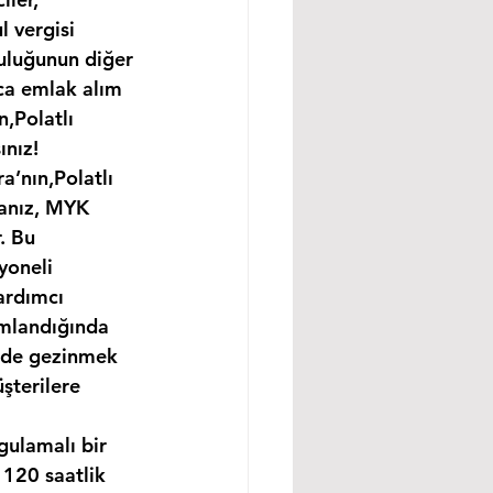
 vergisi 
uluğunun diğer 
ıca emlak alım 
,Polatlı 
ınız!
a’nın,Polatlı 
sanız, MYK 
. Bu 
yoneli 
ardımcı 
amlandığında 
ünde gezinmek 
şterilere 
gulamalı bir 
120 saatlik 