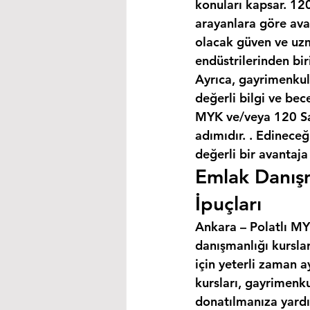
konuları kapsar. 120
arayanlara göre avan
olacak güven ve uzm
endüstrilerinden bir
Ayrıca, gayrimenkul
değerli bilgi ve bec
MYK ve/veya 120 Saa
adımıdır. . Edineceğ
değerli bir avantaja
Emlak Danışm
İpuçları
Ankara – Polatlı MYK
danışmanlığı kursla
için yeterli zaman a
kursları, gayrimenku
donatılmanıza yardım