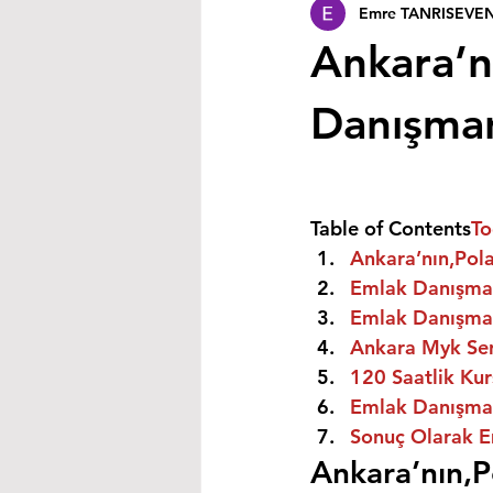
Emre TANRISEVE
Ankara’nı
Danışmanı
Table of Contents
To
Ankara’nın,Polat
Emlak Danışman
Emlak Danışman
Ankara Myk Sert
120 Saatlik Kurs
Emlak Danışmanı
Sonuç Olarak E
Ankara’nın,Po