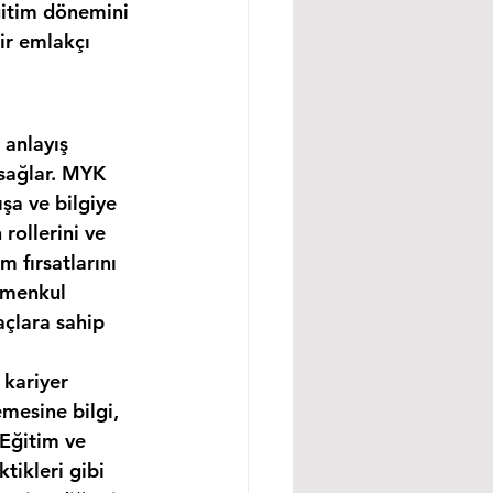
ğitim dönemini 
ir emlakçı 
 anlayış 
 sağlar. MYK 
şa ve bilgiye 
rollerini ve 
m fırsatlarını 
imenkul 
açlara sahip 
 kariyer 
mesine bilgi, 
 Eğitim ve 
tikleri gibi 