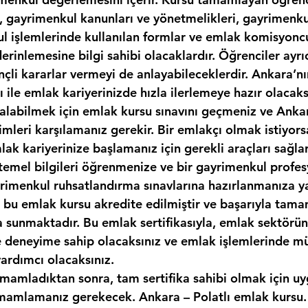
, gayrimenkul kanunları ve yönetmelikleri, gayrimenkul
kul işlemlerinde kullanılan formlar ve emlak komisyonc
erinlemesine bilgi sahibi olacaklardır. Öğrenciler ayr
nçli kararlar vermeyi de anlayabileceklerdir. Ankara’nın
sı ile emlak kariyerinizde hızla ilerlemeye hazır olacaks
ı alabilmek için emlak kursu sınavını geçmeniz ve Ankar
imleri karşılamanız gerekir. Bir emlakçı olmak istiyor
ak kariyerinize başlamanız için gerekli araçları sağlar
temel bilgileri öğrenmenize ve bir gayrimenkul profes
yrimenkul ruhsatlandırma sınavlarına hazırlanmanıza y
k, bu emlak kursu akredite edilmiştir ve başarıyla tam
ka sunmaktadır. Bu emlak sertifikasıyla, emlak sektör
ve deneyime sahip olacaksınız ve emlak işlemlerinde mü
yardımcı olacaksınız.
amamladıktan sonra, tam sertifika sahibi olmak için uy
amlamanız gerekecek. Ankara – Polatlı emlak kursu. 