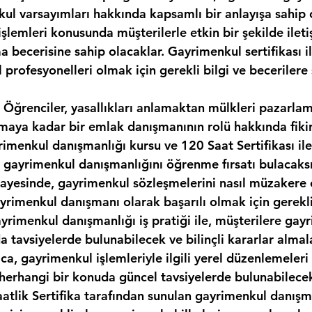
kul varsayımları hakkında kapsamlı bir anlayışa sahip 
şlemleri konusunda müşterilerle etkin bir şekilde ilet
 becerisine sahip olacaklar. Gayrimenkul sertifikası il
 profesyonelleri olmak için gerekli bilgi ve becerilere 
i Öğrenciler, yasallıkları anlamaktan mülkleri pazarla
maya kadar bir emlak danışmanının rolü hakkında fikir
rimenkul danışmanlığı kursu ve 120 Saat Sertifikası il
 gayrimenkul danışmanlığını öğrenme fırsatı bulacaksı
ayesinde, gayrimenkul sözleşmelerini nasıl müzakere 
rimenkul danışmanı olarak başarılı olmak için gerekli 
ayrimenkul danışmanlığı iş pratiği ile, müşterilere gay
a tavsiyelerde bulunabilecek ve bilinçli kararlar almal
ıca, gayrimenkul işlemleriyle ilgili yerel düzenlemeleri
i herhangi bir konuda güncel tavsiyelerde bulunabilece
aatlik Sertifika tarafından sunulan gayrimenkul danışma