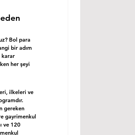
ceden 
uz? Bol para 
angi bir adım 
 karar 
ken her şeyi 
, ilkeleri ve 
ogramdır. 
in gereken 
re gayrimenkul 
ı ve 120 
imenkul 