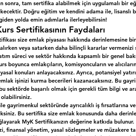
 sonra, tam sertifika alabilmek için uygulamalı bir e
cektir. Doğru eğitim ve kendini adama ile, lisanslı b
 giden yolda emin adımlarla ilerleyebilirsin!
urs Sertifikasının Faydaları
tifikası size emlak piyasası hakkında derinlemesine bir
alırken veya satarken daha bilinçli kararlar vermenizi
 satım süreci ve sektör hakkında kapsamlı bir genel bakı
urs boyunca emlakçıların, komisyoncuların ve alıcıların 
 yasal konuları anlayacaksınız. Ayrıca, potansiyel yatırı
emlak işinizi kurma becerileri kazanacaksınız. Bu gayr
, bu sektörde başarılı olmak için gerekli tüm bilgi ve ar
labilirsiniz.
ile gayrimenkul sektöründe ayrıcalıklı iş fırsatlarına ve
eksiniz. Bu sertifika size emlak konusunda daha derinle
ğlayarak MyK Sertifikanızın değerine katkıda bulunur.
izi, finansal yönetim, yasal sözleşmeler ve müzakere tak