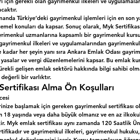
ı için gerekli olan gayrimenkul ilkeleri ve uygulamala
caktır.
manda Türkiye‘deki gayrimenkul işlemleri için en son y
temel konuları da kapsar. Sonuç olarak, Myk Sertifikas
gayrimenkul uzmanlarına kapsamlı bir gayrimenkul kursu
gayrimenkul ilkeleri ve uygulamalarından gayrimenkul
kadar her şeyin yanı sıra 
Ankara Emlak Odası
 gayrim
n yasalar ve vergi düzenlemelerini kapsar. Bu emlak ku
ürekli gelişen emlak sektörü hakkında bilgi sahibi olma
değerli bir varlıktır.
ertifikası Alma Ön Koşulları
cesi
inize başlamak için gereken gayrimenkul sertifikası o
çin 18 yaşında veya daha büyük olmanız ve en az ilkoku
ir. Myk emlak sertifikası aynı zamanda 120 Saatlik Üni
rtifikadır ve gayrimenkul ilkeleri, gayrimenkul hukuku
menkul değerlemesini içerir. Kursu tamamlayan öğrenci