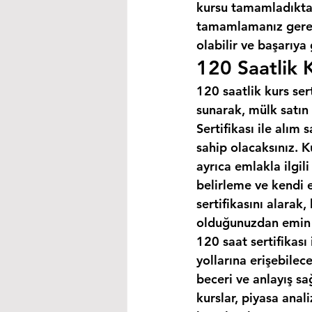
kursu tamamladıktan
tamamlamanız gereke
olabilir ve başarıya
120 Saatlik K
120 saatlik kurs ser
sunarak, mülk satın 
Sertifikası ile alım
sahip olacaksınız. K
ayrıca emlakla ilgili
belirleme ve kendi 
sertifikasını alarak
olduğunuzdan emin o
120 saat sertifikası 
yollarına erişebilec
beceri ve anlayış sa
kurslar, piyasa anal