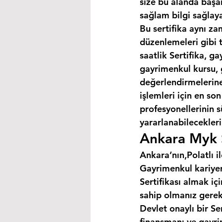
size bu alanda başar
sağlam bilgi sağlaya
Bu sertifika aynı za
düzenlemeleri gibi 
saatlik Sertifika, 
gayrimenkul kursu, 
değerlendirmelerine 
işlemleri için en so
profesyonellerinin s
yararlanabilecekleri 
Ankara Myk S
Ankara’nın,Polatlı il
Gayrimenkul kariyer
Sertifikası almak i
sahip olmanız gerek
Devlet onaylı bir Se
finansmanı ve gayri