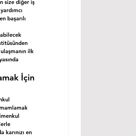
 size diğer iş 
 yardımcı 
n başarılı 
abilecek 
stitüsünden 
ulaşmanın ilk 
nyasında 
amak İçin 
nkul 
 tamamlamak 
rimenkul 
erle 
a karınızı en 