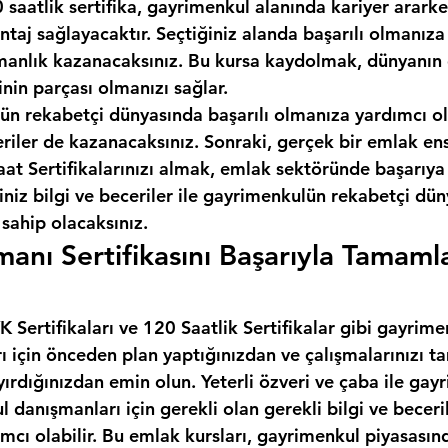
 saatlik sertifika, gayrimenkul alanında kariyer ararken
taj sağlayacaktır. Seçtiğiniz alanda başarılı olmanıza
anlık kazanacaksınız. Bu kursa kaydolmak, dünyanın e
inin parçası olmanızı sağlar.
ün rekabetçi dünyasında başarılı olmanıza yardımcı ol
eriler de kazanacaksınız. Sonraki, gerçek bir emlak en
t Sertifikalarınızı almak, emlak sektöründe başarıya 
iniz bilgi ve beceriler ile gayrimenkulün rekabetçi dü
 sahip olacaksınız.
anı Sertifikasını Başarıyla Tamaml
 Sertifikaları ve 120 Saatlik Sertifikalar gibi gayrime
rı için önceden plan yaptığınızdan ve çalışmalarınızı
yırdığınızdan emin olun. Yeterli özveri ve çaba ile gay
l danışmanları için gerekli olan gerekli bilgi ve beceril
cı olabilir. Bu emlak kursları, gayrimenkul piyasasınd