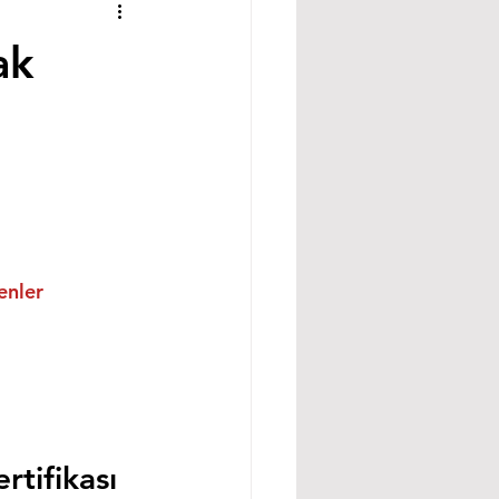
ak
enler
rtifikası 