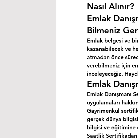
Nasıl Alınır?
Emlak Danış
Bilmeniz Ger
Emlak belgesi ve bi
kazanabilecek ve hey
atmadan önce süreci
verebilmeniz için e
inceleyeceğiz. Haydi
Emlak Danışm
Emlak Danışmanı Ser
uygulamaları hakkın
Gayrimenkul sertifik
gerçek dünya bilgis
bilgisi ve eğitimine
Saatlik Sertifikada