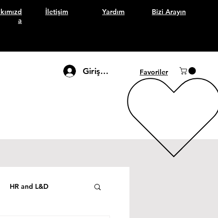
kımızd
İletişim
Yardım
Bizi Arayın
a
Giriş Yap
Favoriler
HR and L&D