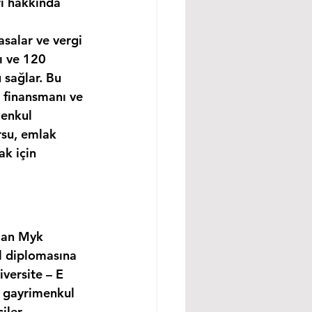
rı hakkında 
asalar ve vergi 
ı ve 120 
 sağlar. Bu 
 finansmanı ve 
enkul 
rsu, emlak 
k için 
lan Myk 
l diplomasına 
versite – E 
, gayrimenkul 
ler, 