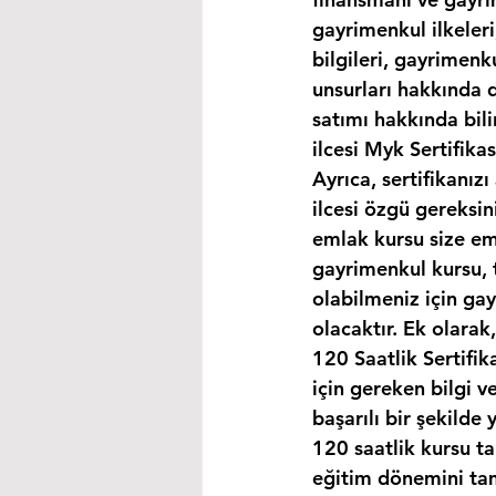
gayrimenkul ilkeleri
bilgileri, gayrimen
unsurları hakkında d
satımı hakkında bili
ilcesi Myk Sertifika
Ayrıca, sertifikanız
ilcesi özgü gereksin
emlak kursu size eml
gayrimenkul kursu, 
olabilmeniz için ga
olacaktır. Ek olara
120 Saatlik Sertifi
için gereken bilgi 
başarılı bir şekilde 
120 saatlik kursu t
eğitim dönemini tam