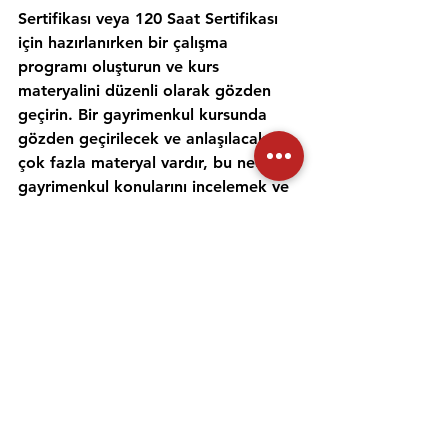
Sertifikası veya 120 Saat Sertifikası 
için hazırlanırken bir çalışma 
programı oluşturun ve kurs 
materyalini düzenli olarak gözden 
geçirin. Bir gayrimenkul kursunda 
gözden geçirilecek ve anlaşılacak 
çok fazla materyal vardır, bu nedenle 
gayrimenkul konularını incelemek ve 
anlamak için zaman ayırmak 
önemlidir. Alıştırma testleri yapmak 
ve bir emlak öğretmeniyle çalışmak, 
materyali daha iyi anlamanıza ve 
emlak sınavına hazırlanmanıza 
yardımcı olabilir. Her gün için ayrı bir 
zaman ayırın ve sınav gününde 
kendinize güvenmek için ne 
çalıştığınızı anladığınızdan emin olun.
Emlak danışmanı sınavına 