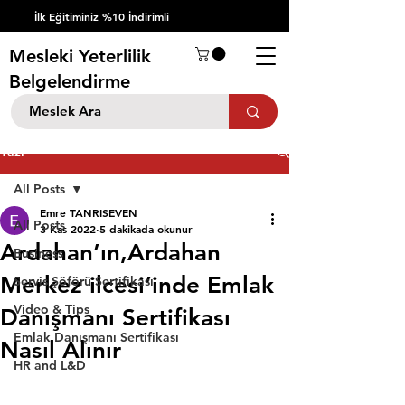
İlk Eğitiminiz %10 İndirimli
Mesleki Yeterlilik
Belgelendirme
Yazı
All Posts
Emre TANRISEVEN
All Posts
3 Kas 2022
5 dakikada okunur
Ardahan’ın,Ardahan
Business
Merkez ilcesi’inde Emlak
Servis Şöförü Sertifikası
Video & Tips
Danışmanı Sertifikası
Emlak Danışmanı Sertifikası
Nasıl Alınır
HR and L&D