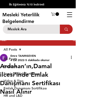
İlk Eğitiminiz %10 İndirimli
Mesleki Yeterlilik
Belgelendirme
Yazı
All Posts
Emre TANRISEVEN
All Posts
4 Eki 2022
5 dakikada okunur
Ardahan’ın,Damal
Business
ilcesi’inde Emlak
Servis Şöförü Sertifikası
Video & Tips
Danışmanı Sertifikası
Emlak Danışmanı Sertifikası
Nasıl Alınır
HR and L&D