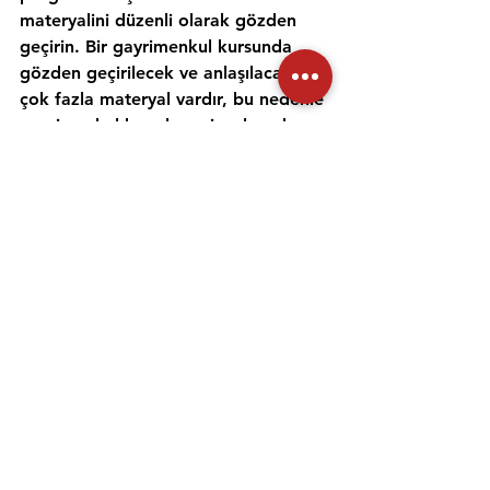
materyalini düzenli olarak gözden 
geçirin. Bir gayrimenkul kursunda 
gözden geçirilecek ve anlaşılacak 
çok fazla materyal vardır, bu nedenle 
gayrimenkul konularını incelemek ve 
anlamak için zaman ayırmak 
önemlidir. Alıştırma testleri yapmak 
ve bir emlak öğretmeniyle çalışmak, 
materyali daha iyi anlamanıza ve 
emlak sınavına hazırlanmanıza 
yardımcı olabilir. Her gün için ayrı bir 
zaman ayırın ve sınav gününde 
kendinize güvenmek için ne 
çalıştığınızı anladığınızdan emin olun.
Emlak danışmanı sınavına 
hazırlanmanıza yardımcı olması için 
uygulama sınavlarına girmeniz ve 
çevrimiçi eğitimler gibi diğer 