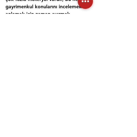
gayrimenkul konularını incelemek ve 
anlamak için zaman ayırmak 
önemlidir. Alıştırma testleri yapmak 
ve bir emlak öğretmeniyle çalışmak, 
materyali daha iyi anlamanıza ve 
emlak sınavına hazırlanmanıza 
yardımcı olabilir. Her gün için ayrı bir 
zaman ayırın ve sınav gününde 
kendinize güvenmek için ne 
çalıştığınızı anladığınızdan emin olun.
Emlak danışmanı sınavına 
hazırlanmanıza yardımcı olması için 
uygulama sınavlarına girmeniz ve 
çevrimiçi eğitimler gibi diğer 
kaynakları kullanmanız da önemlidir. 
Bu arada, emlak kursu Aydın – 
Efeler MYK Sertifikası ve 120 Saat 
Sertifikası, emlak danışmanları için 