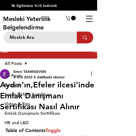
İlk Eğitiminiz %10 İndirimli
Mesleki Yeterlilik
Belgelendirme
Yazı
All Posts
Emre TANRISEVEN
All Posts
8 Ara 2022
5 dakikada okunur
Aydın’ın,Efeler ilcesi’inde
Business
Emlak Danışmanı
Servis Şöförü Sertifikası
Video & Tips
Sertifikası Nasıl Alınır
Emlak Danışmanı Sertifikası
HR and L&D
Table of Contents
Toggle