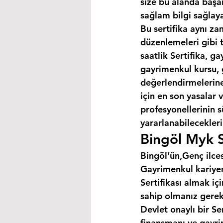
size bu alanda başar
sağlam bilgi sağlaya
Bu sertifika aynı za
düzenlemeleri gibi 
saatlik Sertifika, 
gayrimenkul kursu, 
değerlendirmelerine 
için en son yasalar
profesyonellerinin s
yararlanabilecekleri 
Bingöl Myk S
Bingöl’ün,Genç ilces
Gayrimenkul kariyer
Sertifikası almak i
sahip olmanız gerek
Devlet onaylı bir Se
finansmanı ve gayri