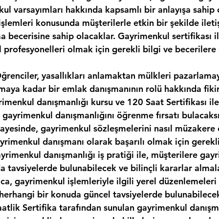
kul varsayımları hakkında kapsamlı bir anlayışa sahip 
şlemleri konusunda müşterilerle etkin bir şekilde ilet
 becerisine sahip olacaklar. Gayrimenkul sertifikası il
 profesyonelleri olmak için gerekli bilgi ve becerilere 
Öğrenciler, yasallıkları anlamaktan mülkleri pazarlama
maya kadar bir emlak danışmanının rolü hakkında fikir
rimenkul danışmanlığı kursu ve 120 Saat Sertifikası il
 gayrimenkul danışmanlığını öğrenme fırsatı bulacaksı
ayesinde, gayrimenkul sözleşmelerini nasıl müzakere 
rimenkul danışmanı olarak başarılı olmak için gerekli 
ayrimenkul danışmanlığı iş pratiği ile, müşterilere gay
a tavsiyelerde bulunabilecek ve bilinçli kararlar almal
ıca, gayrimenkul işlemleriyle ilgili yerel düzenlemeleri
i herhangi bir konuda güncel tavsiyelerde bulunabilece
aatlik Sertifika tarafından sunulan gayrimenkul danışma