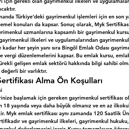
ı için gerekli olan gayrimenkul ilkeleri ve uygulamala
caktır.
manda Türkiye‘deki gayrimenkul işlemleri için en son y
temel konuları da kapsar. Sonuç olarak, Myk Sertifikas
gayrimenkul uzmanlarına kapsamlı bir gayrimenkul kursu
gayrimenkul ilkeleri ve uygulamalarından gayrimenkul
kadar her şeyin yanı sıra 
Bingöl Emlak Odası
 gayrime
 ve vergi düzenlemelerini kapsar. Bu emlak kursu, emla
ürekli gelişen emlak sektörü hakkında bilgi sahibi olma
değerli bir varlıktır.
ertifikası Alma Ön Koşulları
i
inize başlamak için gereken gayrimenkul sertifikası o
çin 18 yaşında veya daha büyük olmanız ve en az ilkoku
ir. Myk emlak sertifikası aynı zamanda 120 Saatlik Üni
rtifikadır ve gayrimenkul ilkeleri, gayrimenkul hukuku
menkul değerlemesini içerir. Kursu tamamlayan öğrenci