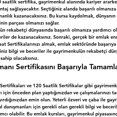
 saatlik sertifika, gayrimenkul alanında kariyer ararken
taj sağlayacaktır. Seçtiğiniz alanda başarılı olmanıza
anlık kazanacaksınız. Bu kursa kaydolmak, dünyanın e
inin parçası olmanızı sağlar.
ün rekabetçi dünyasında başarılı olmanıza yardımcı ol
eriler de kazanacaksınız. Sonraki, gerçek bir emlak en
t Sertifikalarınızı almak, emlak sektöründe başarıya 
iniz bilgi ve beceriler ile gayrimenkulün rekabetçi dü
 sahip olacaksınız.
anı Sertifikasını Başarıyla Tamaml
rtifikaları ve 120 Saatlik Sertifikalar gibi gayrimenk
rı için önceden plan yaptığınızdan ve çalışmalarınızı
yırdığınızdan emin olun. Yeterli özveri ve çaba ile gay
l danışmanları için gerekli olan gerekli bilgi ve beceril
cı olabilir. Bu emlak kursları, gayrimenkul piyasasınd