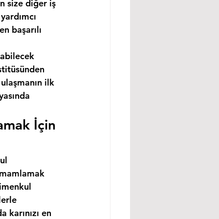
 size diğer iş 
 yardımcı 
n başarılı 
abilecek 
stitüsünden 
ulaşmanın ilk 
nyasında 
amak İçin 
ul 
 tamamlamak 
rimenkul 
erle 
a karınızı en 