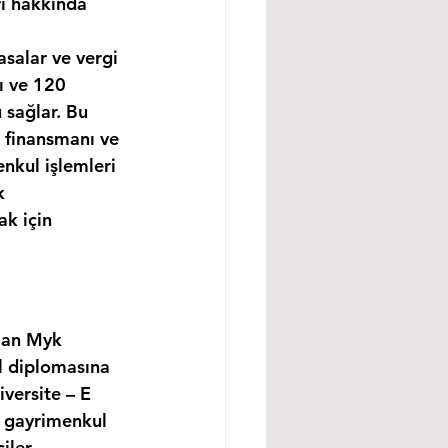
rı hakkında 
asalar ve vergi 
ı ve 120 
 sağlar. Bu 
 finansmanı ve 
nkul işlemleri 
k 
k için 
lan Myk 
l diplomasına 
versite – E 
, gayrimenkul 
ler, 