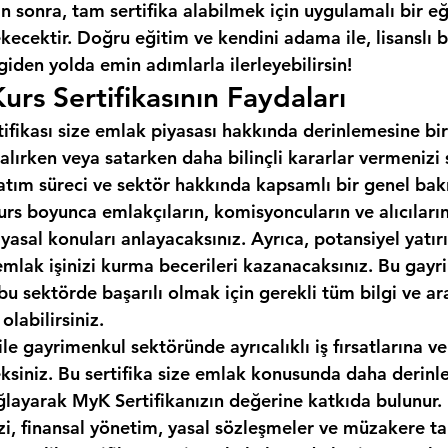
 sonra, tam sertifika alabilmek için uygulamalı bir e
cektir. Doğru eğitim ve kendini adama ile, lisanslı b
 giden yolda emin adımlarla ilerleyebilirsin!
urs Sertifikasının Faydaları
tifikası size emlak piyasası hakkında derinlemesine bir
alırken veya satarken daha bilinçli kararlar vermenizi
 satım süreci ve sektör hakkında kapsamlı bir genel bakı
urs boyunca emlakçıların, komisyoncuların ve alıcıların 
 yasal konuları anlayacaksınız. Ayrıca, potansiyel yatırı
emlak işinizi kurma becerileri kazanacaksınız. Bu gayr
, bu sektörde başarılı olmak için gerekli tüm bilgi ve ar
labilirsiniz.
ile gayrimenkul sektöründe ayrıcalıklı iş fırsatlarına ve
eksiniz. Bu sertifika size emlak konusunda daha derinle
ğlayarak MyK Sertifikanızın değerine katkıda bulunur.
izi, finansal yönetim, yasal sözleşmeler ve müzakere tak