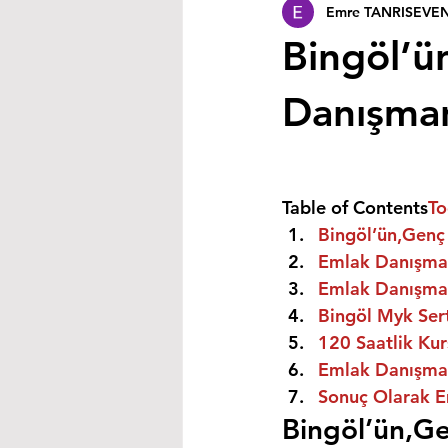
Emre TANRISEVE
Bingöl’ü
Danışmanı
Table of Contents
To
Bingöl’ün,Genç 
Emlak Danışman
Emlak Danışman
Bingöl Myk Sert
120 Saatlik Kurs
Emlak Danışmanı
Sonuç Olarak E
Bingöl’ün,Ge