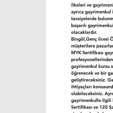
ilkeleri ve gayrimen
ayrıca gayrimenkul i
tavsiyelerde bulunma
başarılı gayrimenkul
olacaklardır.
Bingöl,Genç ilcesi 
müşterilere pazarla
MYK Sertifikası gay
profesyonellerinden
gayrimenkul kursu s
öğrenecek ve bir gay
geliştireceksiniz. G
ihtiyaçları konusund
olabileceksiniz. Ayr
gayrimenkulle ilgil
Sertifikası ve 120 S