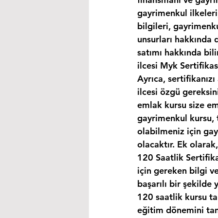
gayrimenkul ilkeleri
bilgileri, gayrimen
unsurları hakkında d
satımı hakkında bili
ilcesi Myk Sertifika
Ayrıca, sertifikanız
ilcesi özgü gereksin
emlak kursu size eml
gayrimenkul kursu, 
olabilmeniz için ga
olacaktır. Ek olara
120 Saatlik Sertifi
için gereken bilgi 
başarılı bir şekilde 
120 saatlik kursu t
eğitim dönemini ta