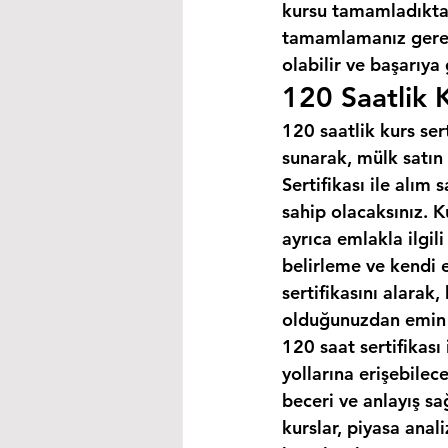
kursu tamamladıktan
tamamlamanız gereke
olabilir ve başarıya
120 Saatlik K
120 saatlik kurs ser
sunarak, mülk satın 
Sertifikası ile alım
sahip olacaksınız. K
ayrıca emlakla ilgili
belirleme ve kendi 
sertifikasını alarak
olduğunuzdan emin o
120 saat sertifikası 
yollarına erişebilec
beceri ve anlayış sa
kurslar, piyasa anal