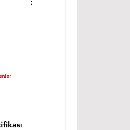
enler
fikası 