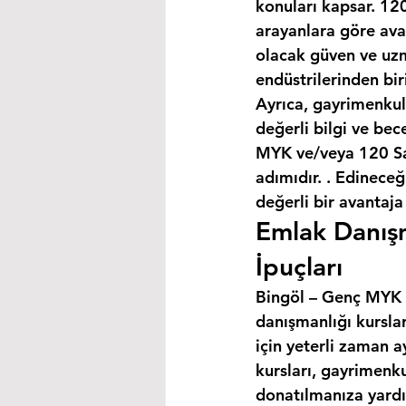
konuları kapsar. 120
arayanlara göre avan
olacak güven ve uzm
endüstrilerinden bir
Ayrıca, gayrimenkul
değerli bilgi ve bec
MYK ve/veya 120 Saa
adımıdır. . Edineceğ
değerli bir avantaja
Emlak Danışm
İpuçları
Bingöl – Genç MYK Se
danışmanlığı kursla
için yeterli zaman a
kursları, gayrimenku
donatılmanıza yardım