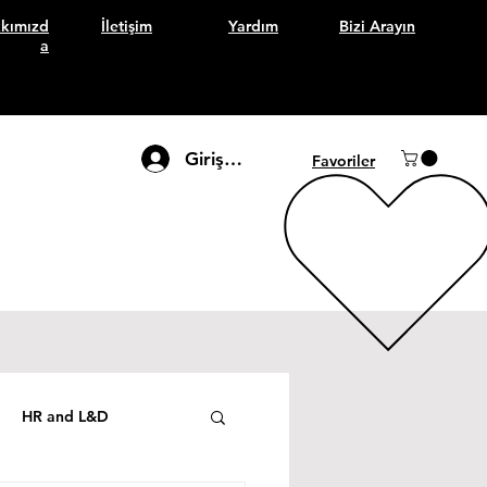
kımızd
İletişim
Yardım
Bizi Arayın
a
Giriş Yap
Favoriler
HR and L&D