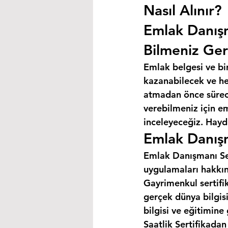
Nasıl Alınır?
Emlak Danış
Bilmeniz Ger
Emlak belgesi ve bi
kazanabilecek ve hey
atmadan önce süreci
verebilmeniz için e
inceleyeceğiz. Haydi
Emlak Danışm
Emlak Danışmanı Ser
uygulamaları hakkın
Gayrimenkul sertifik
gerçek dünya bilgis
bilgisi ve eğitimine
Saatlik Sertifikada