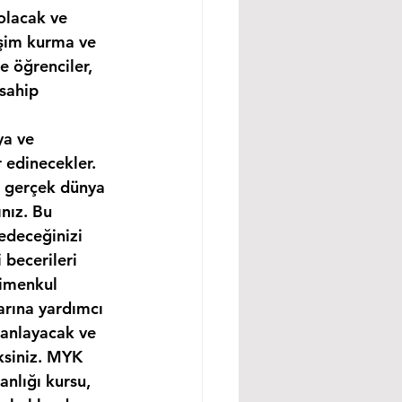
olacak ve 
işim kurma ve 
e öğrenciler, 
sahip 
ya ve 
 edinecekler. 
e gerçek dünya 
nız. Bu 
edeceğinizi 
becerileri 
rimenkul 
arına yardımcı 
 anlayacak ve 
ksiniz. MYK 
nlığı kursu, 