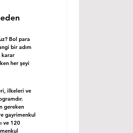
ceden 
uz? Bol para 
angi bir adım 
 karar 
ken her şeyi 
, ilkeleri ve 
ogramdır. 
in gereken 
re gayrimenkul 
ı ve 120 
imenkul 