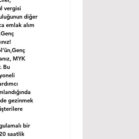
 vergisi 
uluğunun diğer 
ıca emlak alım 
n,Genç 
ınız!
öl’ün,Genç 
sanız, MYK 
. Bu 
yoneli 
ardımcı 
amlandığında 
ünde gezinmek 
şterilere 
gulamalı bir 
0 saatlik 