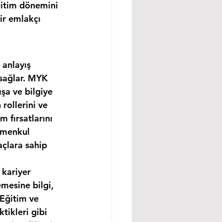
ğitim dönemini 
ir emlakçı 
 anlayış 
 sağlar. MYK 
şa ve bilgiye 
rollerini ve 
m fırsatlarını 
imenkul 
açlara sahip 
 kariyer 
mesine bilgi, 
 Eğitim ve 
tikleri gibi 