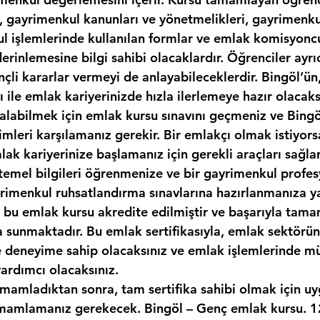
, gayrimenkul kanunları ve yönetmelikleri, gayrimenkul
kul işlemlerinde kullanılan formlar ve emlak komisyonc
erinlemesine bilgi sahibi olacaklardır. Öğrenciler ayr
nçli kararlar vermeyi de anlayabileceklerdir. Bingöl’ü
sı ile emlak kariyerinizde hızla ilerlemeye hazır olacaks
ı alabilmek için emlak kursu sınavını geçmeniz ve Bing
imleri karşılamanız gerekir. Bir emlakçı olmak istiyor
ak kariyerinize başlamanız için gerekli araçları sağlar
temel bilgileri öğrenmenize ve bir gayrimenkul profes
yrimenkul ruhsatlandırma sınavlarına hazırlanmanıza y
k, bu emlak kursu akredite edilmiştir ve başarıyla tam
ka sunmaktadır. Bu emlak sertifikasıyla, emlak sektör
ve deneyime sahip olacaksınız ve emlak işlemlerinde mü
yardımcı olacaksınız.
amamladıktan sonra, tam sertifika sahibi olmak için uy
mamlamanız gerekecek. Bingöl – Genç emlak kursu. 12