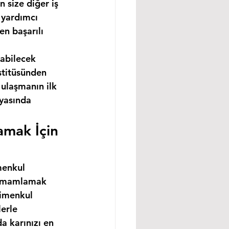
 size diğer iş 
 yardımcı 
n başarılı 
abilecek 
stitüsünden 
ulaşmanın ilk 
nyasında 
amak İçin 
menkul 
 tamamlamak 
rimenkul 
erle 
a karınızı en 