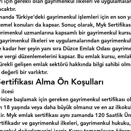
ı için gerekli olan gayrimenkul ilkeleri ve uygulamala
caktır.
manda Türkiye‘deki gayrimenkul işlemleri için en son y
temel konuları da kapsar. Sonuç olarak, Myk Sertifikas
gayrimenkul uzmanlarına kapsamlı bir gayrimenkul kursu
gayrimenkul ilkeleri ve uygulamalarından gayrimenkul
kadar her şeyin yanı sıra 
Düzce Emlak Odası
 gayrime
 ve vergi düzenlemelerini kapsar. Bu emlak kursu, emla
ürekli gelişen emlak sektörü hakkında bilgi sahibi olma
değerli bir varlıktır.
rtifikası Alma Ön Koşulları
ilcesi
inize başlamak için gereken gayrimenkul sertifikası o
çin 18 yaşında veya daha büyük olmanız ve en az ilkoku
ir. Myk emlak sertifikası aynı zamanda 120 Saatlik Üni
rtifikadır ve gayrimenkul ilkeleri, gayrimenkul hukuku
menkul değerlemesini içerir. Kursu tamamlayan öğrenci