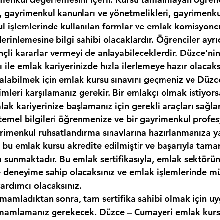
, gayrimenkul kanunları ve yönetmelikleri, gayrimenkul
kul işlemlerinde kullanılan formlar ve emlak komisyonc
erinlemesine bilgi sahibi olacaklardır. Öğrenciler ayr
nçli kararlar vermeyi de anlayabileceklerdir. Düzce’ni
sı ile emlak kariyerinizde hızla ilerlemeye hazır olacaks
zı alabilmek için emlak kursu sınavını geçmeniz ve Düz
imleri karşılamanız gerekir. Bir emlakçı olmak istiyor
ak kariyerinize başlamanız için gerekli araçları sağlar
temel bilgileri öğrenmenize ve bir gayrimenkul profes
yrimenkul ruhsatlandırma sınavlarına hazırlanmanıza y
k, bu emlak kursu akredite edilmiştir ve başarıyla tam
ka sunmaktadır. Bu emlak sertifikasıyla, emlak sektör
ve deneyime sahip olacaksınız ve emlak işlemlerinde mü
yardımcı olacaksınız.
amamladıktan sonra, tam sertifika sahibi olmak için uy
mamlamanız gerekecek. Düzce – Cumayeri emlak kursu