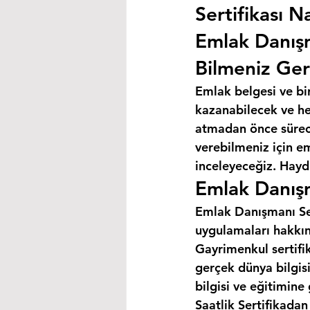
Sertifikası Na
Emlak Danış
Bilmeniz Ger
Emlak belgesi ve bi
kazanabilecek ve hey
atmadan önce süreci
verebilmeniz için e
inceleyeceğiz. Haydi
Emlak Danışm
Emlak Danışmanı Ser
uygulamaları hakkın
Gayrimenkul sertifik
gerçek dünya bilgis
bilgisi ve eğitimine
Saatlik Sertifikada