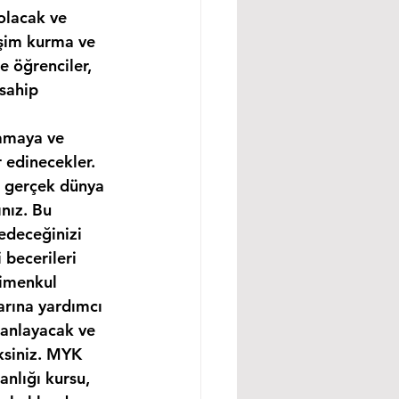
olacak ve 
işim kurma ve 
e öğrenciler, 
sahip 
lamaya ve 
 edinecekler. 
e gerçek dünya 
nız. Bu 
edeceğinizi 
becerileri 
rimenkul 
arına yardımcı 
 anlayacak ve 
ksiniz. MYK 
nlığı kursu, 