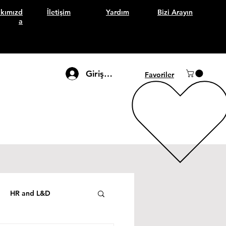
kımızd
İletişim
Yardım
Bizi Arayın
a
Giriş Yap
Favoriler
HR and L&D