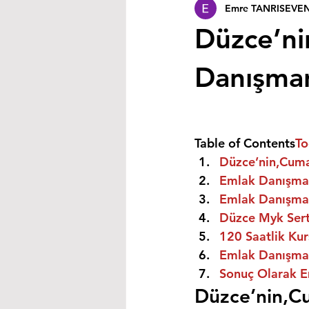
Emre TANRISEVE
Düzce’ni
Danışmanı
Table of Contents
To
Düzce’nin,Cumay
Emlak Danışman
Emlak Danışman
Düzce Myk Serti
120 Saatlik Kurs
Emlak Danışmanı
Sonuç Olarak E
Düzce’nin,Cu