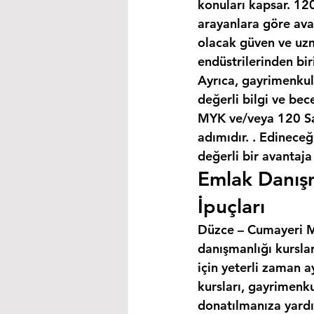
konuları kapsar. 120
arayanlara göre avan
olacak güven ve uzm
endüstrilerinden bir
Ayrıca, gayrimenkul
değerli bilgi ve bec
MYK ve/veya 120 Saa
adımıdır. . Edineceğ
değerli bir avantaja
Emlak Danışm
İpuçları
Düzce – Cumayeri MY
danışmanlığı kursla
için yeterli zaman a
kursları, gayrimenku
donatılmanıza yardım