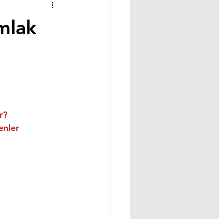
mlak
r?
enler
 