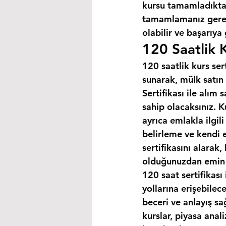
kursu tamamladıktan
tamamlamanız gereke
olabilir ve başarıya
120 Saatlik K
120 saatlik kurs ser
sunarak, mülk satın 
Sertifikası ile alım
sahip olacaksınız. K
ayrıca emlakla ilgili
belirleme ve kendi 
sertifikasını alarak
olduğunuzdan emin o
120 saat sertifikası 
yollarına erişebilec
beceri ve anlayış sa
kurslar, piyasa anal