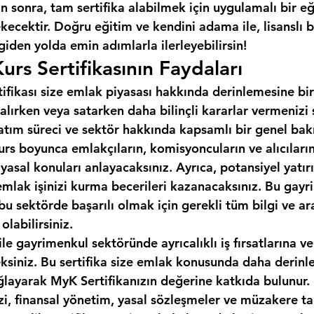
 sonra, tam sertifika alabilmek için uygulamalı bir e
cektir. Doğru eğitim ve kendini adama ile, lisanslı b
 giden yolda emin adımlarla ilerleyebilirsin!
urs Sertifikasının Faydaları
tifikası size emlak piyasası hakkında derinlemesine bir
alırken veya satarken daha bilinçli kararlar vermenizi
 satım süreci ve sektör hakkında kapsamlı bir genel bakı
urs boyunca emlakçıların, komisyoncuların ve alıcıların 
 yasal konuları anlayacaksınız. Ayrıca, potansiyel yatırı
emlak işinizi kurma becerileri kazanacaksınız. Bu gayr
, bu sektörde başarılı olmak için gerekli tüm bilgi ve ar
labilirsiniz.
ile gayrimenkul sektöründe ayrıcalıklı iş fırsatlarına ve
eksiniz. Bu sertifika size emlak konusunda daha derinle
ğlayarak MyK Sertifikanızın değerine katkıda bulunur.
izi, finansal yönetim, yasal sözleşmeler ve müzakere tak