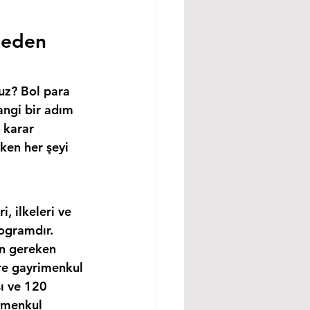
ceden 
uz? Bol para 
angi bir adım 
 karar 
ken her şeyi 
 ilkeleri ve 
ogramdır. 
in gereken 
re gayrimenkul 
ı ve 120 
imenkul 