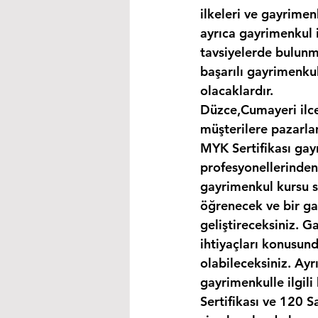
ilkeleri ve gayrimen
ayrıca gayrimenkul i
tavsiyelerde bulunma
başarılı gayrimenkul
olacaklardır.
Düzce,Cumayeri ilce
müşterilere pazarla
MYK Sertifikası gay
profesyonellerinden
gayrimenkul kursu s
öğrenecek ve bir gay
geliştireceksiniz. G
ihtiyaçları konusund
olabileceksiniz. Ayr
gayrimenkulle ilgil
Sertifikası ve 120 S