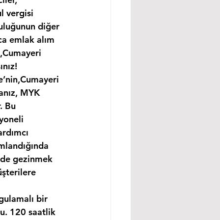
 vergisi 
uluğunun diğer 
ıca emlak alım 
n,Cumayeri 
ınız!
ce’nin,Cumayeri 
sanız, MYK 
. Bu 
yoneli 
ardımcı 
amlandığında 
ünde gezinmek 
şterilere 
gulamalı bir 
. 120 saatlik 