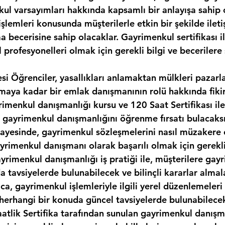
kul varsayımları hakkında kapsamlı bir anlayışa sahip 
şlemleri konusunda müşterilerle etkin bir şekilde ilet
 becerisine sahip olacaklar. Gayrimenkul sertifikası il
 profesyonelleri olmak için gerekli bilgi ve becerilere 
si Öğrenciler, yasallıkları anlamaktan mülkleri pazar
maya kadar bir emlak danışmanının rolü hakkında fikir
rimenkul danışmanlığı kursu ve 120 Saat Sertifikası il
 gayrimenkul danışmanlığını öğrenme fırsatı bulacaksı
ayesinde, gayrimenkul sözleşmelerini nasıl müzakere 
rimenkul danışmanı olarak başarılı olmak için gerekli 
ayrimenkul danışmanlığı iş pratiği ile, müşterilere gay
a tavsiyelerde bulunabilecek ve bilinçli kararlar almal
ıca, gayrimenkul işlemleriyle ilgili yerel düzenlemeleri
i herhangi bir konuda güncel tavsiyelerde bulunabilece
aatlik Sertifika tarafından sunulan gayrimenkul danışma