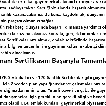
 saatlik sertifika, gayrimenkul alanında kariyer ararken
taj sağlayacaktır. Seçtiğiniz alanda başarılı olmanıza
anlık kazanacaksınız. Bu kursa kaydolmak, dünyanın e
inin parçası olmanızı sağlar.
ün rekabetçi dünyasında başarılı olmanıza yardımcı ol
eriler de kazanacaksınız. Sonraki, gerçek bir emlak en
t Sertifikalarınızı almak, emlak sektöründe başarıya 
iniz bilgi ve beceriler ile gayrimenkulün rekabetçi dü
 sahip olacaksınız.
anı Sertifikasını Başarıyla Tamaml
K Sertifikaları ve 120 Saatlik Sertifikalar gibi gayri
rı için önceden plan yaptığınızdan ve çalışmalarınızı
yırdığınızdan emin olun. Yeterli özveri ve çaba ile gay
l danışmanları için gerekli olan gerekli bilgi ve beceril
cı olabilir. Bu emlak kursları, gayrimenkul piyasasınd