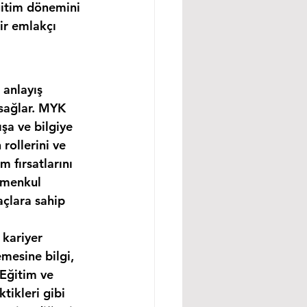
ğitim dönemini 
ir emlakçı 
 anlayış 
 sağlar. MYK 
şa ve bilgiye 
rollerini ve 
m fırsatlarını 
imenkul 
açlara sahip 
 kariyer 
mesine bilgi, 
 Eğitim ve 
tikleri gibi 