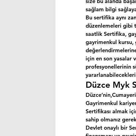
size bu alanda başar
sağlam bilgi sağlaya
Bu sertifika aynı za
düzenlemeleri gibi 
saatlik Sertifika, 
gayrimenkul kursu, 
değerlendirmelerine 
için en son yasalar
profesyonellerinin s
yararlanabilecekleri 
Düzce Myk Se
Düzce’nin,Cumayeri 
Gayrimenkul kariyer
Sertifikası almak i
sahip olmanız gerek
Devlet onaylı bir Se
finansmanı ve gayri