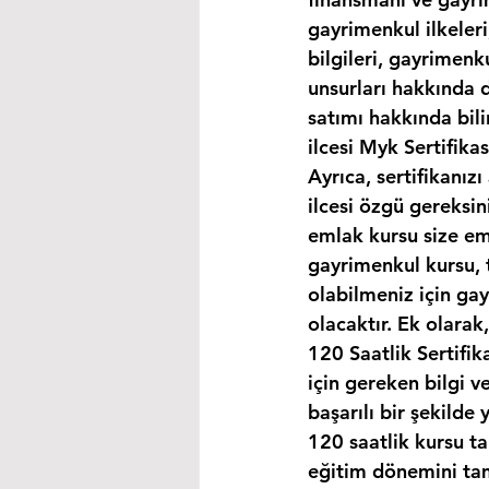
gayrimenkul ilkeleri
bilgileri, gayrimen
unsurları hakkında d
satımı hakkında bili
ilcesi Myk Sertifika
Ayrıca, sertifikanı
ilcesi özgü gereksin
emlak kursu size eml
gayrimenkul kursu, 
olabilmeniz için ga
olacaktır. Ek olara
120 Saatlik Sertifi
için gereken bilgi 
başarılı bir şekilde 
120 saatlik kursu t
eğitim dönemini ta