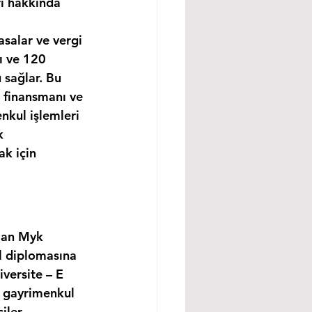
rı hakkında 
asalar ve vergi 
ı ve 120 
 sağlar. Bu 
 finansmanı ve 
nkul işlemleri 
k 
k için 
lan Myk 
l diplomasına 
versite – E 
, gayrimenkul 
ler, 