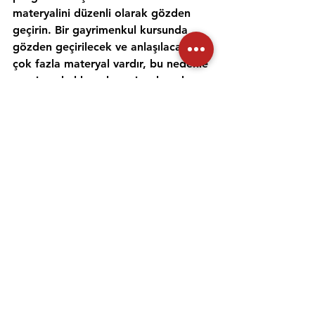
materyalini düzenli olarak gözden 
geçirin. Bir gayrimenkul kursunda 
gözden geçirilecek ve anlaşılacak 
çok fazla materyal vardır, bu nedenle 
gayrimenkul konularını incelemek ve 
anlamak için zaman ayırmak 
önemlidir. Alıştırma testleri yapmak 
ve bir emlak öğretmeniyle çalışmak, 
materyali daha iyi anlamanıza ve 
emlak sınavına hazırlanmanıza 
yardımcı olabilir. Her gün için ayrı bir 
zaman ayırın ve sınav gününde 
kendinize güvenmek için ne 
çalıştığınızı anladığınızdan emin olun.
Emlak danışmanı sınavına 
hazırlanmanıza yardımcı olması için 
uygulama sınavlarına girmeniz ve 
çevrimiçi eğitimler gibi diğer 