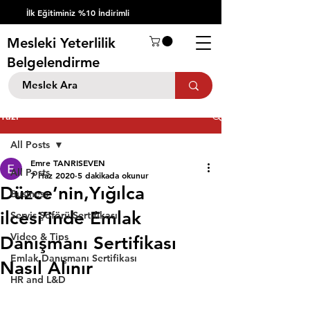
İlk Eğitiminiz %10 İndirimli
Mesleki Yeterlilik
Belgelendirme
Yazı
All Posts
Emre TANRISEVEN
All Posts
7 Haz 2020
5 dakikada okunur
Düzce’nin,Yığılca
Business
ilcesi’inde Emlak
Servis Şöförü Sertifikası
Video & Tips
Danışmanı Sertifikası
Emlak Danışmanı Sertifikası
Nasıl Alınır
HR and L&D