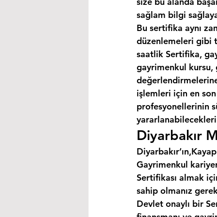
size bu alanda başar
sağlam bilgi sağlaya
Bu sertifika aynı za
düzenlemeleri gibi 
saatlik Sertifika, 
gayrimenkul kursu, 
değerlendirmelerine 
işlemleri için en so
profesyonellerinin s
yararlanabilecekleri 
Diyarbakır M
Diyarbakır’ın,Kayapı
Gayrimenkul kariyer
Sertifikası almak i
sahip olmanız gerek
Devlet onaylı bir Se
finansmanı ve gayri