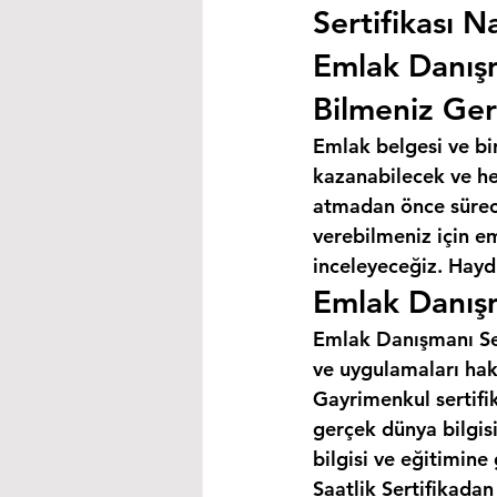
Sertifikası Na
Emlak Danış
Bilmeniz Ger
Emlak belgesi ve bi
kazanabilecek ve hey
atmadan önce süreci
verebilmeniz için e
inceleyeceğiz. Haydi
Emlak Danışm
Emlak Danışmanı Ser
ve uygulamaları hak
Gayrimenkul sertifik
gerçek dünya bilgis
bilgisi ve eğitimine
Saatlik Sertifikada