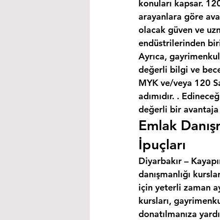
konuları kapsar. 120
arayanlara göre avan
olacak güven ve uzm
endüstrilerinden bir
Ayrıca, gayrimenkul
değerli bilgi ve bec
MYK ve/veya 120 Saa
adımıdır. . Edineceğ
değerli bir avantaja
Emlak Danışm
İpuçları
Diyarbakır – Kayapın
danışmanlığı kursla
için yeterli zaman a
kursları, gayrimenku
donatılmanıza yardım