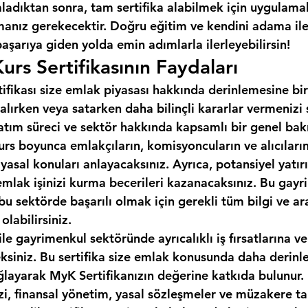
adıktan sonra, tam sertifika alabilmek için uygulamalı
ız gerekecektir. Doğru eğitim ve kendini adama ile, l
başarıya giden yolda emin adımlarla ilerleyebilirsin!
urs Sertifikasının Faydaları
tifikası size emlak piyasası hakkında derinlemesine bir
alırken veya satarken daha bilinçli kararlar vermenizi
 satım süreci ve sektör hakkında kapsamlı bir genel bakı
urs boyunca emlakçıların, komisyoncuların ve alıcıların 
 yasal konuları anlayacaksınız. Ayrıca, potansiyel yatırı
emlak işinizi kurma becerileri kazanacaksınız. Bu gayr
, bu sektörde başarılı olmak için gerekli tüm bilgi ve ar
labilirsiniz.
ile gayrimenkul sektöründe ayrıcalıklı iş fırsatlarına ve
eksiniz. Bu sertifika size emlak konusunda daha derinle
ğlayarak MyK Sertifikanızın değerine katkıda bulunur.
izi, finansal yönetim, yasal sözleşmeler ve müzakere tak