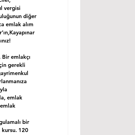
 vergisi 
uluğunun diğer 
ıca emlak alım 
r’ın,Kayapınar 
ınız!
 Bir emlakçı 
in gerekli 
gayrimenkul 
ırlanmanıza 
yla 
la, emlak 
 emlak 
gulamalı bir 
 kursu. 120 