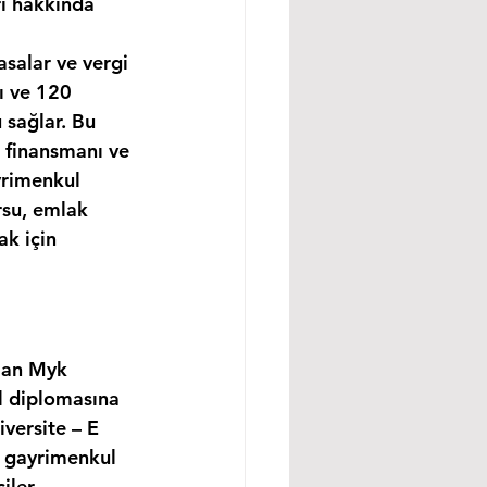
rı hakkında 
asalar ve vergi 
ı ve 120 
 sağlar. Bu 
 finansmanı ve 
yrimenkul 
rsu, emlak 
k için 
lan Myk 
l diplomasına 
versite – E 
, gayrimenkul 
ler, 