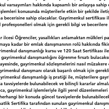
kul varsayımları hakkında kapsamlı bir anlayışa sahip 
şlemleri konusunda müşterilerle etkin bir şekilde ilet
 becerisine sahip olacaklar. Gayrimenkul sertifikası il
 profesyonelleri olmak için gerekli bilgi ve becerilere 
 ilcesi Öğrenciler, yasallıkları anlamaktan mülkleri p
maya kadar bir emlak danışmanının rolü hakkında fikir
rimenkul danışmanlığı kursu ve 120 Saat Sertifikası il
 gayrimenkul danışmanlığını öğrenme fırsatı bulacaksı
ayesinde, gayrimenkul sözleşmelerini nasıl müzakere 
rimenkul danışmanı olarak başarılı olmak için gerekli 
ayrimenkul danışmanlığı iş pratiği ile, müşterilere gay
a tavsiyelerde bulunabilecek ve bilinçli kararlar almal
ıca, gayrimenkul işlemleriyle ilgili yerel düzenlemeleri
i herhangi bir konuda güncel tavsiyelerde bulunabilece
aatlik Sertifika tarafından sunulan gayrimenkul danışma