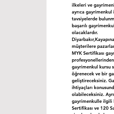
ilkeleri ve gayrimen
ayrıca gayrimenkul i
tavsiyelerde bulunma
başarılı gayrimenkul
olacaklardır.
Diyarbakır,Kayapınar
müşterilere pazarla
MYK Sertifikası gay
profesyonellerinden
gayrimenkul kursu s
öğrenecek ve bir gay
geliştireceksiniz. G
ihtiyaçları konusund
olabileceksiniz. Ayr
gayrimenkulle ilgil
Sertifikası ve 120 S