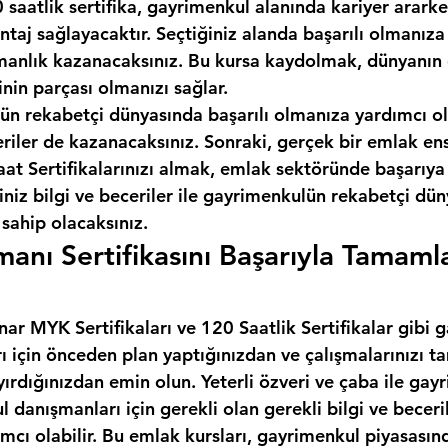
 saatlik sertifika, gayrimenkul alanında kariyer ararken
taj sağlayacaktır. Seçtiğiniz alanda başarılı olmanıza
anlık kazanacaksınız. Bu kursa kaydolmak, dünyanın e
inin parçası olmanızı sağlar.
ün rekabetçi dünyasında başarılı olmanıza yardımcı ol
eriler de kazanacaksınız. Sonraki, gerçek bir emlak en
t Sertifikalarınızı almak, emlak sektöründe başarıya 
iniz bilgi ve beceriler ile gayrimenkulün rekabetçi dü
 sahip olacaksınız.
anı Sertifikasını Başarıyla Tamaml
ar MYK Sertifikaları ve 120 Saatlik Sertifikalar gibi 
rı için önceden plan yaptığınızdan ve çalışmalarınızı
yırdığınızdan emin olun. Yeterli özveri ve çaba ile gay
l danışmanları için gerekli olan gerekli bilgi ve beceril
cı olabilir. Bu emlak kursları, gayrimenkul piyasasınd