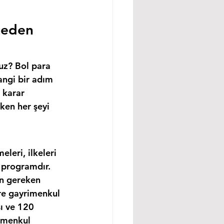
ceden 
uz? Bol para 
angi bir adım 
 karar 
ken her şeyi 
leri, ilkeleri 
 programdır. 
in gereken 
re gayrimenkul 
ı ve 120 
imenkul 