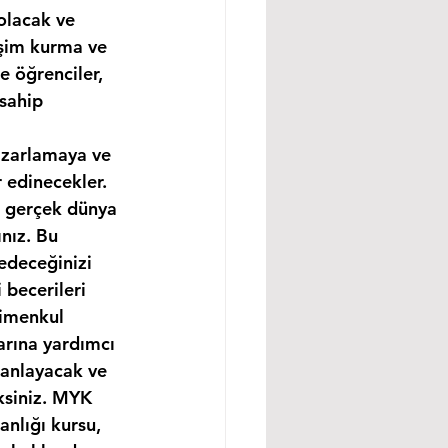
olacak ve 
işim kurma ve 
e öğrenciler, 
sahip 
azarlamaya ve 
 edinecekler. 
e gerçek dünya 
nız. Bu 
edeceğinizi 
becerileri 
rimenkul 
arına yardımcı 
 anlayacak ve 
ksiniz. MYK 
nlığı kursu, 