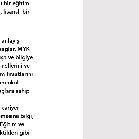
 bir eğitim 
isanslı bir 
 anlayış 
 sağlar. MYK 
şa ve bilgiye 
rollerini ve 
m fırsatlarını 
imenkul 
açlara sahip 
 kariyer 
mesine bilgi, 
 Eğitim ve 
tikleri gibi 