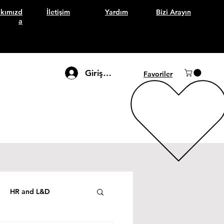
kımızd
İletişim
Yardım
Bizi Arayın
a
Giriş Yap
Favoriler
HR and L&D