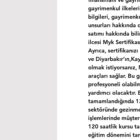
gayrimenkul ilkeleri
bilgileri, gayrimen
unsurları hakkında d
satımı hakkında bili
ilcesi Myk Sertifika
Ayrıca, sertifikanız
ve Diyarbakır’ın,Kay
olmak istiyorsanız,
araçları sağlar. Bu 
profesyoneli olabil
yardımcı olacaktır. 
tamamlandığında 120
sektöründe gezinmek
işlemlerinde müşteri
120 saatlik kursu t
eğitim dönemini ta