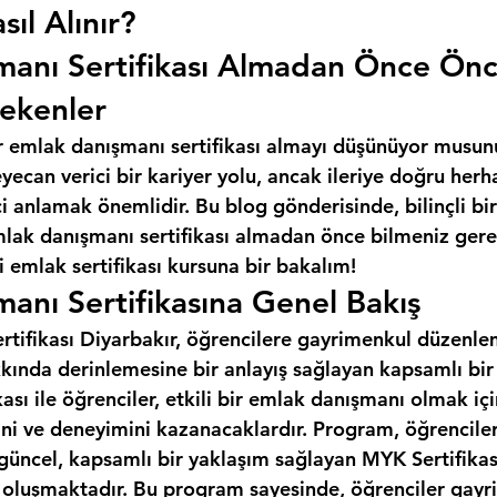
sıl Alınır?
manı Sertifikası Almadan Önce Ön
ekenler
r emlak danışmanı sertifikası almayı düşünüyor musun
ecan verici bir kariyer yolu, ancak ileriye doğru herh
 anlamak önemlidir. Bu blog gönderisinde, bilinçli bir
mlak danışmanı sertifikası almadan önce bilmeniz gere
 emlak sertifikası kursuna bir bakalım!
anı Sertifikasına Genel Bakış
tifikası Diyarbakır, öğrencilere gayrimenkul düzenleme
kında derinlemesine bir anlayış sağlayan kapsamlı bir
ası ile öğrenciler, etkili bir emlak danışmanı olmak iç
ini ve deneyimini kazanacaklardır. Program, öğrencile
 güncel, kapsamlı bir yaklaşım sağlayan MYK Sertifikas
n oluşmaktadır. Bu program sayesinde, öğrenciler gayr