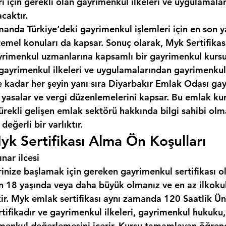
ı için gerekli olan gayrimenkul ilkeleri ve uygulamala
caktır.
manda Türkiye‘deki gayrimenkul işlemleri için en son y
temel konuları da kapsar. Sonuç olarak, Myk Sertifikas
gayrimenkul uzmanlarına kapsamlı bir gayrimenkul kursu
gayrimenkul ilkeleri ve uygulamalarından gayrimenkul
kadar her şeyin yanı sıra 
Diyarbakır Emlak Odası
 ga
n yasalar ve vergi düzenlemelerini kapsar. Bu emlak ku
ürekli gelişen emlak sektörü hakkında bilgi sahibi olma
değerli bir varlıktır.
yk Sertifikası Alma Ön Koşulları
nar ilcesi
inize başlamak için gereken gayrimenkul sertifikası o
çin 18 yaşında veya daha büyük olmanız ve en az ilkoku
ir. Myk emlak sertifikası aynı zamanda 120 Saatlik Üni
rtifikadır ve gayrimenkul ilkeleri, gayrimenkul hukuku
menkul değerlemesini içerir. Kursu tamamlayan öğrenci