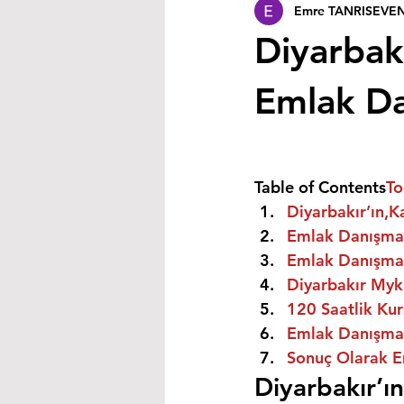
Emre TANRISEVE
Diyarbakı
Emlak Dan
Table of Contents
To
Diyarbakır’ın,K
Emlak Danışman
Emlak Danışman
Diyarbakır Myk 
120 Saatlik Kurs
Emlak Danışmanı
Sonuç Olarak E
Diyarbakır’ı