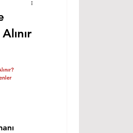
e
Alınır
lınır?
enler
manı 