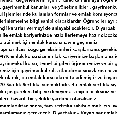
, gayrimenkul kanunları ve yönetmelikleri, gayrimenkul
kul işlemlerinde kullanılan formlar ve emlak komisyonc
erinlemesine bilgi sahibi olacaklardır. Öğrenciler ayr
nçli kararlar vermeyi de anlayabileceklerdir. Diyarbakı
sı ile emlak kariyerinizde hızla ilerlemeye hazır olacaks
ı alabilmek için emlak kursu sınavını geçmeniz 
apınar ilcesi özgü gereksinimleri karşılamanız gerekir.
 MYK emlak kursu size emlak kariyerinize başlamanız iç
gayrimenkul kursu, temel bilgileri öğrenmenize ve bir 
meniz için gayrimenkul ruhsatlandırma sınavlarına haz
Ek olarak, bu emlak kursu akredite edilmiştir ve başarı
 Saatlik Sertifika sunmaktadır. Bu emlak sertifikasıy
 için gereken bilgi ve deneyime sahip olacaksınız ve
lere başarılı bir şekilde yardımcı olacaksınız.
amamladıktan sonra, tam sertifika sahibi olmak için uy
mamlamanız gerekecek. Diyarbakır – Kayapınar emlak