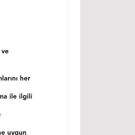
 ve 
larını her 
 ile ilgili 
 
ne uygun 