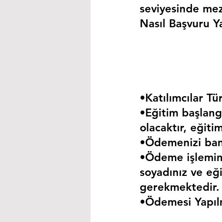
seviyesinde mez
Nasıl Başvuru Ya
•Katılımcılar Tür
•Eğitim başlangı
olacaktır, eğiti
•Ödemenizi bank
•Ödeme işlemini
soyadınız ve eği
gerekmektedir.
•Ödemesi Yapıl