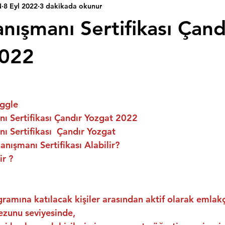
N
8 Eyl 2022
3 dakikada okunur
nışmanı Sertifikası Çand
2022
ggle
ı Sertifikası Çandır Yozgat 2022
 Sertifikası  Çandır Yozgat
nışmanı Sertifikası Alabilir?
ir ?
ramına katılacak kişiler arasından aktif olarak emlakç
ezunu seviyesinde,