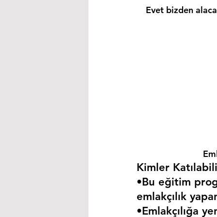
Evet bizden alacağ
Eml
Kimler Katılabili
•Bu eğitim progr
emlakçılık yapa
•Emlakçılığa yen