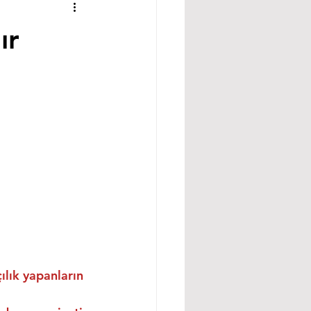
ır
ılık yapanların 