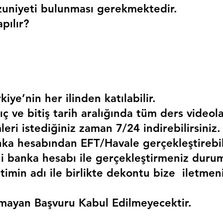
uniyeti bulunması gerekmektedir. 
pılır?
kiye’nin her ilinden katılabilir.
ç ve bitiş tarih aralığında tüm ders videola
mleri istediğiniz zaman 7/24 indirebilirsiniz.
a hesabından EFT/Havale gerçekleştirebili
 banka hesabı ile gerçekleştirmeniz duru
timin adı ile birlikte dekontu bize  iletmen
mayan Başvuru Kabul Edilmeyecektir.