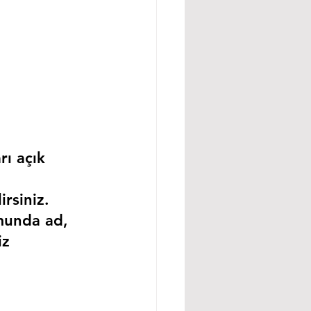
rı açık 
rsiniz.
munda ad, 
iz 