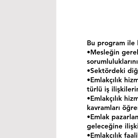
Bu program ile k
•Mesleğin gerekt
sorumluluklarını
•Sektördeki diğe
•Emlakçılık hizm
türlü iş ilişkil
•Emlakçılık hizm
kavramları öğre
•Emlak pazarla
geleceğine iliş
•Emlakçılık faa