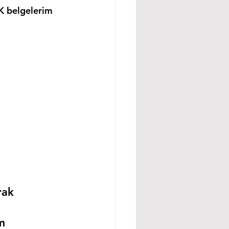
K belgelerim 
rak 
m 