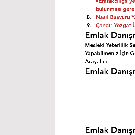
•Emlakçılığa ye
bulunması gere
Nasıl Başvuru Y
Çandır Yozgat Ü
Emlak Danışm
Mesleki Yeterlilik S
Yapabilmeniz İçin Ge
Arayalım
Emlak Danışm
Emlak Danışm