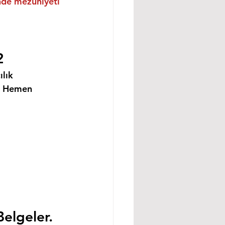
inde mezuniyeti 
2
lık 
i Hemen 
Belgeler.