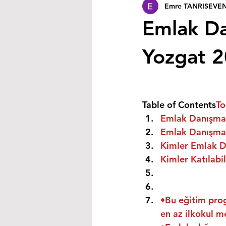
Emre TANRISEVE
Emlak Da
Yozgat 
Table of Contents
To
Emlak Danışman
Emlak Danışmanı
Kimler Emlak Da
Kimler Katılabil
•Bu eğitim prog
en az ilkokul m