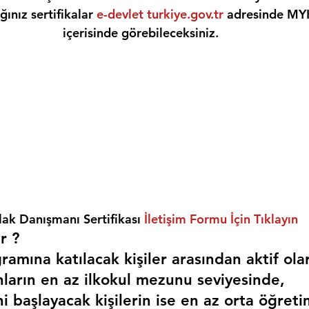
ınız sertifikalar 
e-devlet turkiye.gov.tr
 adresinde MY
içerisinde görebileceksiniz.
ak Danışmanı Sertifikası 
İletişim Formu İçin Tıklayın
r ? 
amına katılacak kişiler arasından aktif ola
nların en az ilkokul mezunu seviyesinde,
i başlayacak kişilerin ise en az orta öğreti