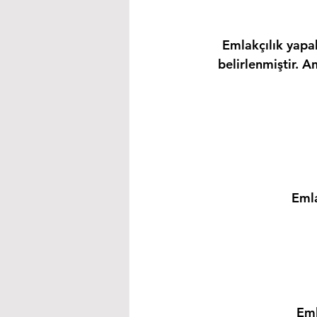
Emlakçılık yapab
belirlenmiştir. A
Emla
Eml