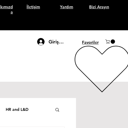
kımızd
İletişim
Yardım
Bizi Arayın
a
Giriş Yap
Favoriler
HR and L&D