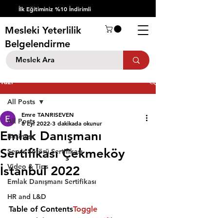
İlk Eğitiminiz %10 İndirimli
Mesleki Yeterlilik
Belgelendirme
Yazı
All Posts
Emre TANRISEVEN
All Posts
8 Eyl 2022
3 dakikada okunur
Emlak Danışmanı
Business
Sertifikası Çekmeköy
Servis Şöförü Sertifikası
Video & Tips
İstanbul 2022
Emlak Danışmanı Sertifikası
HR and L&D
Table of Contents
Toggle