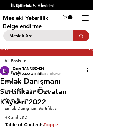
İlk Eğitiminiz %10 İndirimli
Mesleki Yeterlilik
Belgelendirme
Yazı
All Posts
Emre TANRISEVEN
All Posts
8 Eyl 2022
3 dakikada okunur
Emlak Danışmanı
Business
Sertifikası Özvatan
Servis Şöförü Sertifikası
Video & Tips
Kayseri 2022
Emlak Danışmanı Sertifikası
HR and L&D
Table of Contents
Toggle