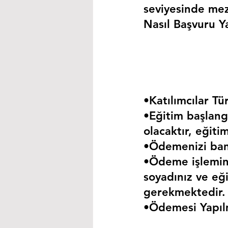
seviyesinde mez
Nasıl Başvuru Ya
•Katılımcılar Tür
•Eğitim başlangı
olacaktır, eğiti
•Ödemenizi bank
•Ödeme işlemini
soyadınız ve eği
gerekmektedir.
•Ödemesi Yapıl