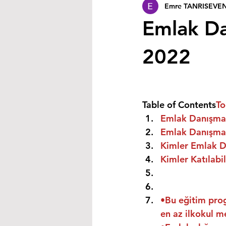
Emre TANRISEVE
Emlak Da
2022
Table of Contents
To
Emlak Danışman
Emlak Danışman
Kimler Emlak Da
Kimler Katılabil
•Bu eğitim prog
en az ilkokul m