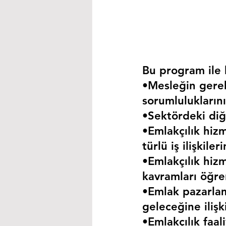
Bu program ile k
•Mesleğin gerekt
sorumluluklarını
•Sektördeki diğe
•Emlakçılık hizm
türlü iş ilişkil
•Emlakçılık hizm
kavramları öğre
•Emlak pazarla
geleceğine iliş
•Emlakçılık faa