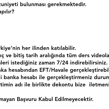
uniyeti bulunması gerekmektedir. 
pılır?
kiye’nin her ilinden katılabilir.
ç ve bitiş tarih aralığında tüm ders videola
mleri istediğiniz zaman 7/24 indirebilirsiniz.
a hesabından EFT/Havale gerçekleştirebili
 banka hesabı ile gerçekleştirmeniz duru
timin adı ile birlikte dekontu bize  iletmen
mayan Başvuru Kabul Edilmeyecektir.