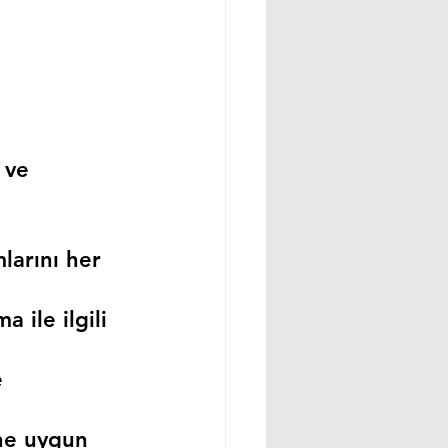
 ve 
larını her 
 ile ilgili 
 
ne uygun 