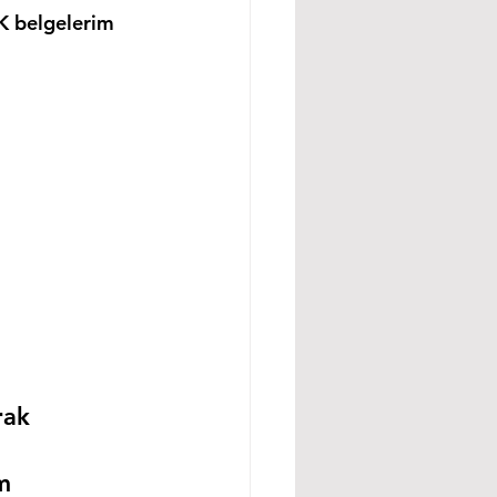
K belgelerim 
rak 
m 