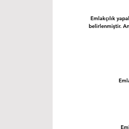
Emlakçılık yapab
belirlenmiştir. A
Emla
Eml