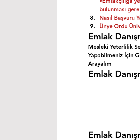
•Emlakçılığa ye
bulunması gere
Nasıl Başvuru Y
Ünye Ordu Ünive
Emlak Danışm
Mesleki Yeterlilik S
Yapabilmeniz İçin Ge
Arayalım
Emlak Danışm
Emlak Danışm