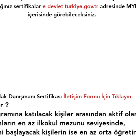
ınız sertifikalar 
e-devlet turkiye.gov.tr
 adresinde MY
içerisinde görebileceksiniz.
ak Danışmanı Sertifikası 
İletişim Formu İçin Tıklayın
r ? 
amına katılacak kişiler arasından aktif ola
nların en az ilkokul mezunu seviyesinde,
i başlayacak kişilerin ise en az orta öğreti