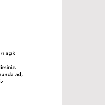
rı açık 
rsiniz.
munda ad, 
iz 