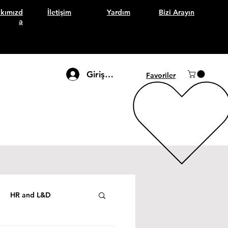
kımızd
İletişim
Yardım
Bizi Arayın
a
Giriş Yap
Favoriler
HR and L&D