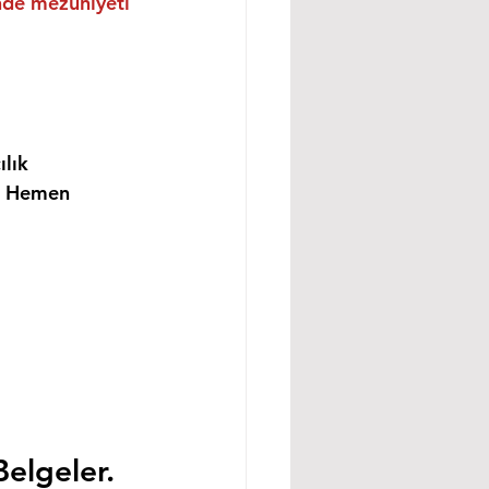
inde mezuniyeti 
lık 
i Hemen 
Belgeler.