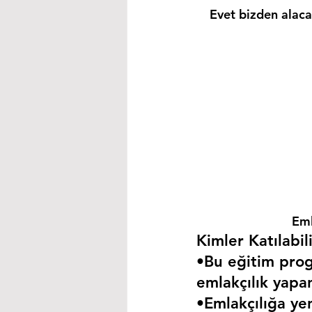
Evet bizden alacağ
Eml
Kimler Katılabili
•Bu eğitim progr
emlakçılık yapa
•Emlakçılığa yen