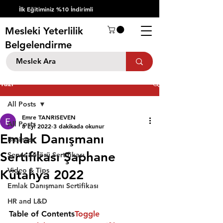
İlk Eğitiminiz %10 İndirimli
Mesleki Yeterlilik
Belgelendirme
Yazı
All Posts
Emre TANRISEVEN
All Posts
8 Eyl 2022
3 dakikada okunur
Emlak Danışmanı
Business
Sertifikası Şaphane
Servis Şöförü Sertifikası
Video & Tips
Kütahya 2022
Emlak Danışmanı Sertifikası
HR and L&D
Table of Contents
Toggle