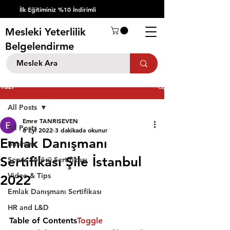
İlk Eğitiminiz %10 İndirimli
Mesleki Yeterlilik
Belgelendirme
Yazı
All Posts
Emre TANRISEVEN
All Posts
8 Eyl 2022
3 dakikada okunur
Emlak Danışmanı
Business
Sertifikası Şile İstanbul
Servis Şöförü Sertifikası
Video & Tips
2022
Emlak Danışmanı Sertifikası
HR and L&D
Table of Contents
Toggle