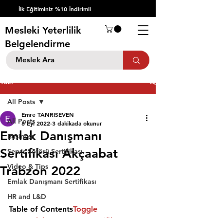
İlk Eğitiminiz %10 İndirimli
Mesleki Yeterlilik
Belgelendirme
Yazı
All Posts
Emre TANRISEVEN
All Posts
8 Eyl 2022
3 dakikada okunur
Emlak Danışmanı
Business
Sertifikası Akçaabat
Servis Şöförü Sertifikası
Video & Tips
Trabzon 2022
Emlak Danışmanı Sertifikası
HR and L&D
Table of Contents
Toggle