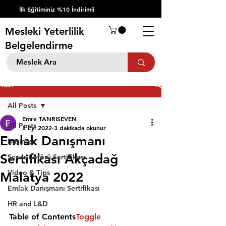
İlk Eğitiminiz %10 İndirimli
Mesleki Yeterlilik
Belgelendirme
Yazı
All Posts
Emre TANRISEVEN
All Posts
8 Eyl 2022
3 dakikada okunur
Emlak Danışmanı
Business
Sertifikası Akçadağ
Servis Şöförü Sertifikası
Video & Tips
Malatya 2022
Emlak Danışmanı Sertifikası
HR and L&D
Table of Contents
Toggle