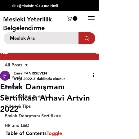
İlk Eğitiminiz %10 İndirimli
Mesleki Yeterlilik
Belgelendirme
Yazı
All Posts
Emre TANRISEVEN
All Posts
8 Eyl 2022
3 dakikada okunur
Emlak Danışmanı
Business
Sertifikası Arhavi Artvin
Servis Şöförü Sertifikası
Video & Tips
2022
Emlak Danışmanı Sertifikası
HR and L&D
Table of Contents
Toggle