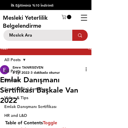
İlk Eğitiminiz %10 İndirimli
Mesleki Yeterlilik
Belgelendirme
Yazı
All Posts
Emre TANRISEVEN
All Posts
8 Eyl 2022
3 dakikada okunur
Emlak Danışmanı
Business
Sertifikası Başkale Van
Servis Şöförü Sertifikası
Video & Tips
2022
Emlak Danışmanı Sertifikası
HR and L&D
Table of Contents
Toggle