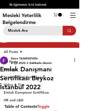
İlk Eğitiminiz %10 İndirimli
Mesleki Yeterlilik
Belgelendirme
Yazı
All Posts
Emre TANRISEVEN
All Posts
8 Eyl 2022
3 dakikada okunur
Emlak Danışmanı
Business
Sertifikası Beykoz
Servis Şöförü Sertifikası
Video & Tips
İstanbul 2022
Emlak Danışmanı Sertifikası
HR and L&D
Table of Contents
Toggle