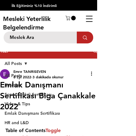
İlk Eğitiminiz %10 İndirimli
Mesleki Yeterlilik
Belgelendirme
Yazı
All Posts
Emre TANRISEVEN
All Posts
8 Eyl 2022
3 dakikada okunur
Emlak Danışmanı
Business
Sertifikası Biga Çanakkale
Servis Şöförü Sertifikası
Video & Tips
2022
Emlak Danışmanı Sertifikası
HR and L&D
Table of Contents
Toggle