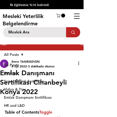
İlk Eğitiminiz %10 İndirimli
Mesleki Yeterlilik
Belgelendirme
Yazı
All Posts
Emre TANRISEVEN
All Posts
8 Eyl 2022
3 dakikada okunur
Emlak Danışmanı
Business
Sertifikası Cihanbeyli
Servis Şöförü Sertifikası
Video & Tips
Konya 2022
Emlak Danışmanı Sertifikası
HR and L&D
Table of Contents
Toggle