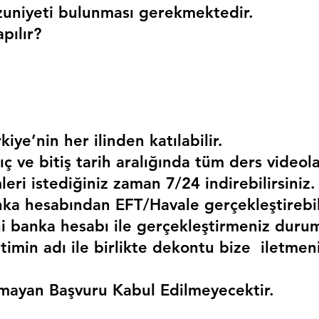
uniyeti bulunması gerekmektedir. 
pılır?
kiye’nin her ilinden katılabilir.
ç ve bitiş tarih aralığında tüm ders videola
mleri istediğiniz zaman 7/24 indirebilirsiniz.
a hesabından EFT/Havale gerçekleştirebili
 banka hesabı ile gerçekleştirmeniz duru
timin adı ile birlikte dekontu bize  iletmen
mayan Başvuru Kabul Edilmeyecektir.