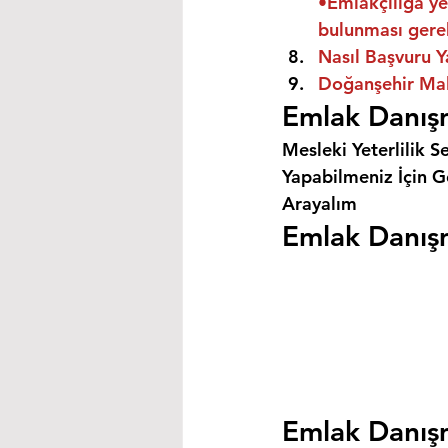
•Emlakçılığa ye
bulunması gere
Nasıl Başvuru Y
Doğanşehir Mala
Emlak Danışm
Mesleki Yeterlilik S
Yapabilmeniz İçin Ge
Arayalım
Emlak Danışm
Emlak Danışm