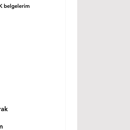
K belgelerim 
rak 
m 