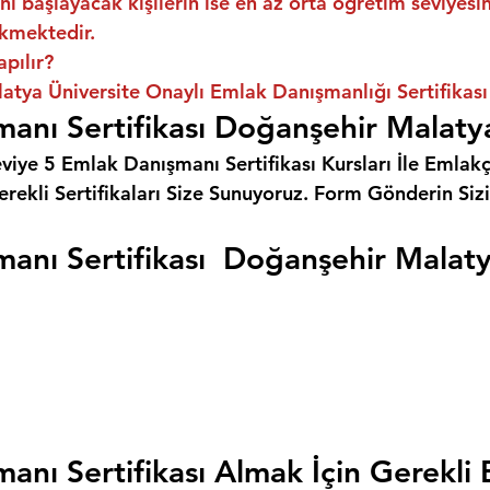
ni başlayacak kişilerin ise en az orta öğretim seviyes
kmektedir.
apılır?
tya Üniversite Onaylı Emlak Danışmanlığı Sertifikası
anı Sertifikası Doğanşehir Malat
eviye 5 Emlak Danışmanı Sertifikası Kursları İle Emlakçı
rekli Sertifikaları Size Sunuyoruz. 
Form Gönderin Siz
anı Sertifikası  Doğanşehir Malat
anı Sertifikası Almak İçin Gerekli 