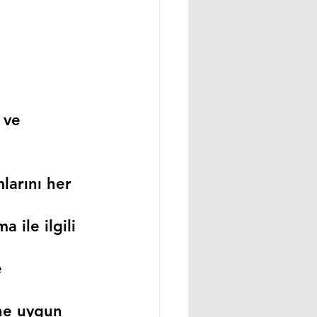
 ve 
larını her 
 ile ilgili 
 
ne uygun 