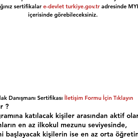
ınız sertifikalar 
e-devlet turkiye.gov.tr
 adresinde MY
içerisinde görebileceksiniz.
ak Danışmanı Sertifikası 
İletişim Formu İçin Tıklayın
r ? 
amına katılacak kişiler arasından aktif ola
nların en az ilkokul mezunu seviyesinde,
i başlayacak kişilerin ise en az orta öğreti