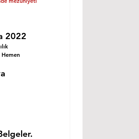
inde mezuniyeti 
ya 2022
lık 
i Hemen 
ya
Belgeler.