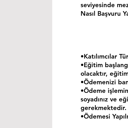
seviyesinde mez
Nasıl Başvuru Ya
•Katılımcılar Tür
•Eğitim başlangı
olacaktır, eğiti
•Ödemenizi bank
•Ödeme işlemini
soyadınız ve eği
gerekmektedir.
•Ödemesi Yapıl