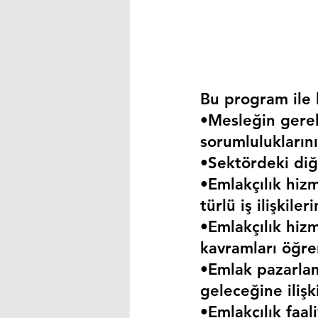
Bu program ile k
•Mesleğin gerekt
sorumluluklarını
•Sektördeki diğe
•Emlakçılık hizm
türlü iş ilişkil
•Emlakçılık hizm
kavramları öğre
•Emlak pazarla
geleceğine iliş
•Emlakçılık faa