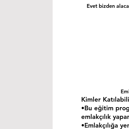
Evet bizden alacağ
Eml
Kimler Katılabili
•Bu eğitim progr
emlakçılık yapa
•Emlakçılığa yen