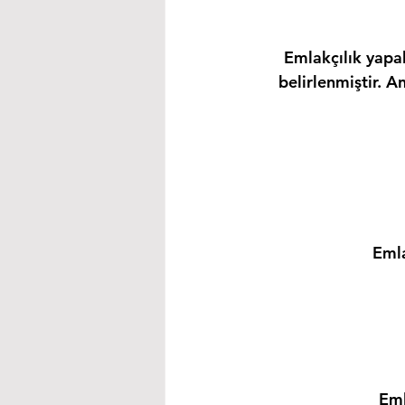
Emlakçılık yapab
belirlenmiştir. A
Emla
Eml