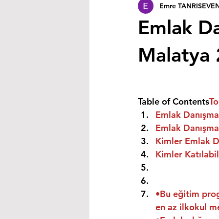
Emre TANRISEVE
Emlak Da
Malatya
Table of Contents
To
Emlak Danışman
Emlak Danışman
Kimler Emlak Da
Kimler Katılabil
•Bu eğitim prog
en az ilkokul m