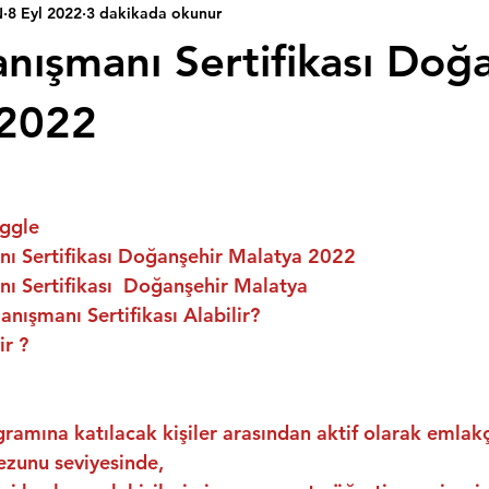
N
8 Eyl 2022
3 dakikada okunur
nışmanı Sertifikası Doğ
 2022
ggle
ı Sertifikası Doğanşehir Malatya 2022
ı Sertifikası  Doğanşehir Malatya
nışmanı Sertifikası Alabilir?
ir ?
ramına katılacak kişiler arasından aktif olarak emlakç
ezunu seviyesinde,