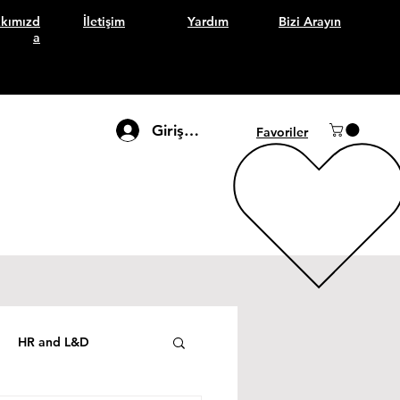
kımızd
İletişim
Yardım
Bizi Arayın
a
Giriş Yap
Favoriler
HR and L&D