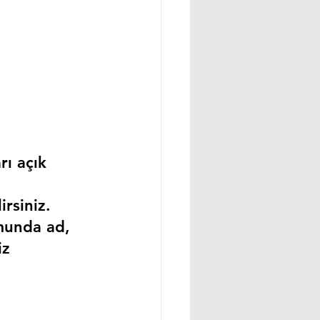
rı açık 
rsiniz.
munda ad, 
iz 