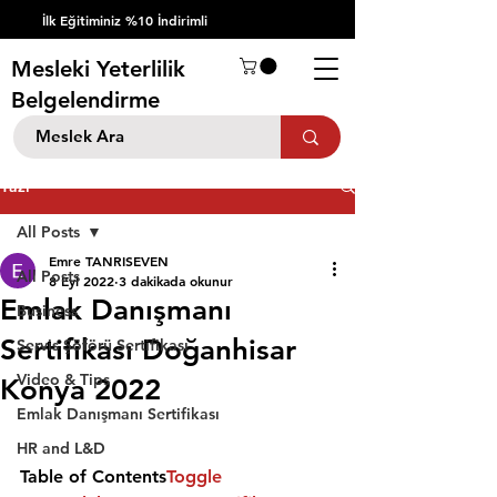
İlk Eğitiminiz %10 İndirimli
Mesleki Yeterlilik
Belgelendirme
Yazı
All Posts
Emre TANRISEVEN
All Posts
8 Eyl 2022
3 dakikada okunur
Emlak Danışmanı
Business
Sertifikası Doğanhisar
Servis Şöförü Sertifikası
Video & Tips
Konya 2022
Emlak Danışmanı Sertifikası
HR and L&D
Table of Contents
Toggle