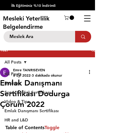
İlk Eğitiminiz %10 İndirimli
Mesleki Yeterlilik
Belgelendirme
Yazı
All Posts
Emre TANRISEVEN
All Posts
8 Eyl 2022
3 dakikada okunur
Emlak Danışmanı
Business
Sertifikası Dodurga
Servis Şöförü Sertifikası
Video & Tips
Çorum 2022
Emlak Danışmanı Sertifikası
HR and L&D
Table of Contents
Toggle