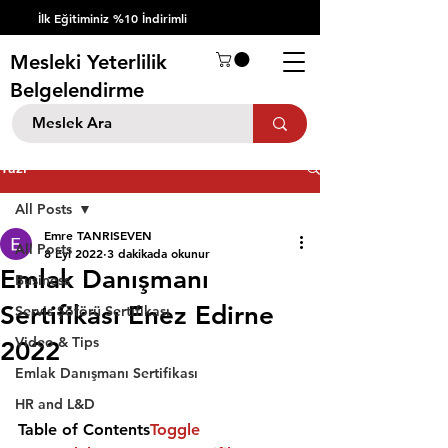
İlk Eğitiminiz %10 İndirimli
Mesleki Yeterlilik
Belgelendirme
Yazı
All Posts
Emre TANRISEVEN
All Posts
8 Eyl 2022
3 dakikada okunur
Emlak Danışmanı
Business
Sertifikası Enez Edirne
Servis Şöförü Sertifikası
Video & Tips
2022
Emlak Danışmanı Sertifikası
HR and L&D
Table of Contents
Toggle