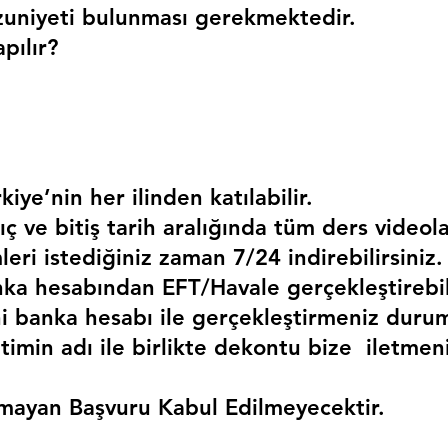
uniyeti bulunması gerekmektedir. 
pılır?
kiye’nin her ilinden katılabilir.
ç ve bitiş tarih aralığında tüm ders videola
mleri istediğiniz zaman 7/24 indirebilirsiniz.
a hesabından EFT/Havale gerçekleştirebili
 banka hesabı ile gerçekleştirmeniz duru
timin adı ile birlikte dekontu bize  iletmen
mayan Başvuru Kabul Edilmeyecektir.