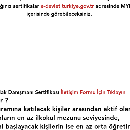
ınız sertifikalar 
e-devlet turkiye.gov.tr
 adresinde MY
içerisinde görebileceksiniz.
ak Danışmanı Sertifikası 
İletişim Formu İçin Tıklayın
r ? 
amına katılacak kişiler arasından aktif ola
nların en az ilkokul mezunu seviyesinde,
i başlayacak kişilerin ise en az orta öğreti