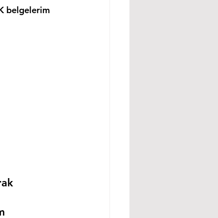
K belgelerim 
rak 
m 