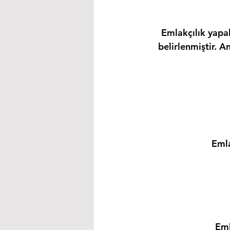
Emlakçılık yapab
belirlenmiştir. A
Emla
Eml