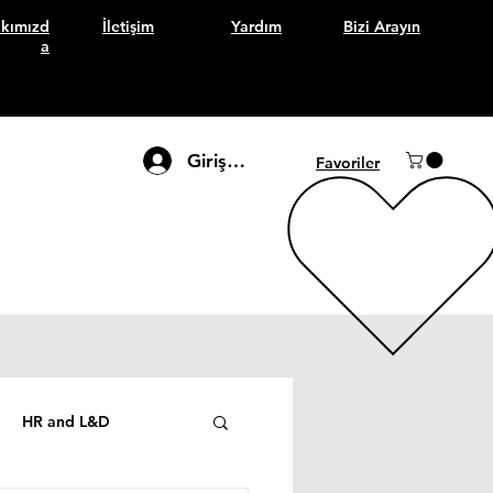
kımızd
İletişim
Yardım
Bizi Arayın
a
Giriş Yap
Favoriler
HR and L&D