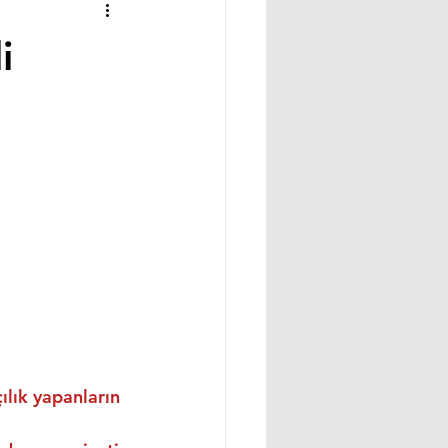
i
ılık yapanların 