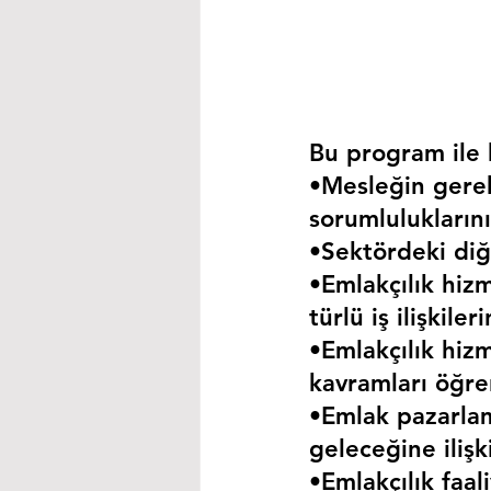
Bu program ile k
•Mesleğin gerekt
sorumluluklarını
•Sektördeki diğe
•Emlakçılık hizm
türlü iş ilişkil
•Emlakçılık hizm
kavramları öğre
•Emlak pazarla
geleceğine iliş
•Emlakçılık faa