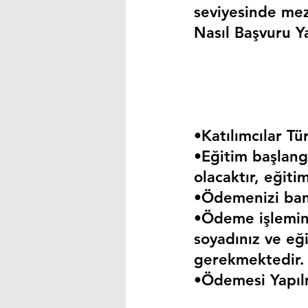
seviyesinde mez
Nasıl Başvuru Ya
•Katılımcılar Tür
•Eğitim başlangı
olacaktır, eğiti
•Ödemenizi bank
•Ödeme işlemini
soyadınız ve eği
gerekmektedir.
•Ödemesi Yapıl