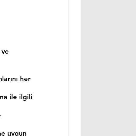
 ve 
larını her 
 ile ilgili 
 
ne uygun 