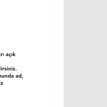
rı açık 
rsiniz.
munda ad, 
iz 