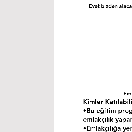
Evet bizden alacağ
Eml
Kimler Katılabili
•Bu eğitim progr
emlakçılık yapa
•Emlakçılığa yen