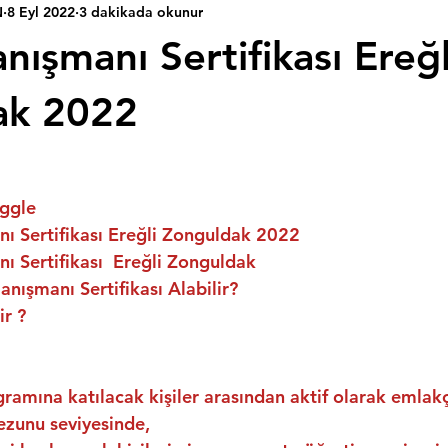
N
8 Eyl 2022
3 dakikada okunur
ışmanı Sertifikası Ereğl
ak 2022
ggle
ı Sertifikası Ereğli Zonguldak 2022
 Sertifikası  Ereğli Zonguldak
nışmanı Sertifikası Alabilir?
ir ?
ramına katılacak kişiler arasından aktif olarak emlakç
ezunu seviyesinde,