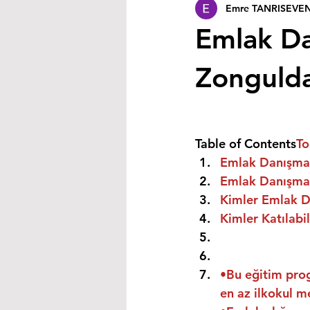
Emre TANRISEVE
Emlak Dan
Zonguld
Table of Contents
To
Emlak Danışman
Emlak Danışmanı
Kimler Emlak Da
Kimler Katılabil
•Bu eğitim prog
en az ilkokul m