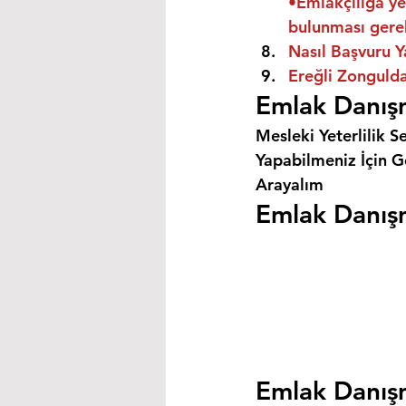
•Emlakçılığa ye
bulunması gere
Nasıl Başvuru Y
Ereğli Zongulda
Emlak Danışm
Mesleki Yeterlilik S
Yapabilmeniz İçin Ge
Arayalım
Emlak Danışm
Emlak Danışm