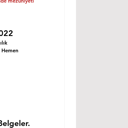
inde mezuniyeti 
2022
lık 
i Hemen 
Belgeler.