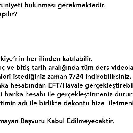
uniyeti bulunması gerekmektedir. 
pılır?
kiye’nin her ilinden katılabilir.
ç ve bitiş tarih aralığında tüm ders videola
mleri istediğiniz zaman 7/24 indirebilirsiniz.
a hesabından EFT/Havale gerçekleştirebili
 banka hesabı ile gerçekleştirmeniz duru
timin adı ile birlikte dekontu bize  iletmen
mayan Başvuru Kabul Edilmeyecektir.