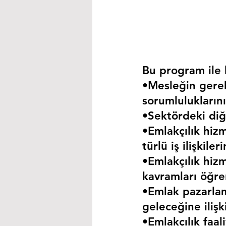
Bu program ile k
•Mesleğin gerekt
sorumluluklarını
•Sektördeki diğe
•Emlakçılık hizm
türlü iş ilişkil
•Emlakçılık hizm
kavramları öğre
•Emlak pazarla
geleceğine iliş
•Emlakçılık faa