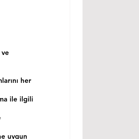
 ve 
larını her 
 ile ilgili 
 
ne uygun 