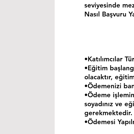
seviyesinde mez
Nasıl Başvuru Ya
•Katılımcılar Tür
•Eğitim başlangı
olacaktır, eğiti
•Ödemenizi bank
•Ödeme işlemini
soyadınız ve eği
gerekmektedir.
•Ödemesi Yapıl