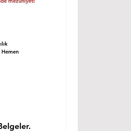
inde mezuniyeti 
lık 
i Hemen 
Belgeler.