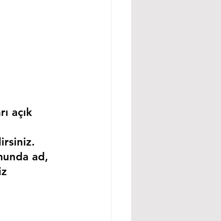
rı açık 
rsiniz.
munda ad, 
iz 