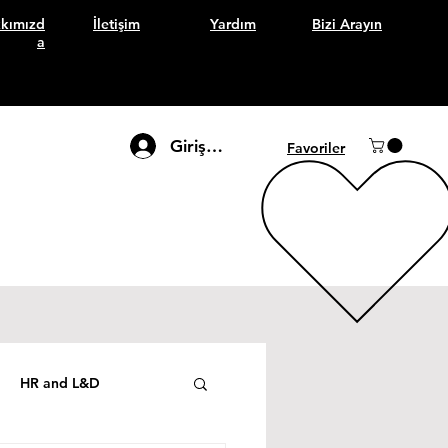
kımızd
İletişim
Yardım
Bizi Arayın
a
Giriş Yap
Favoriler
HR and L&D