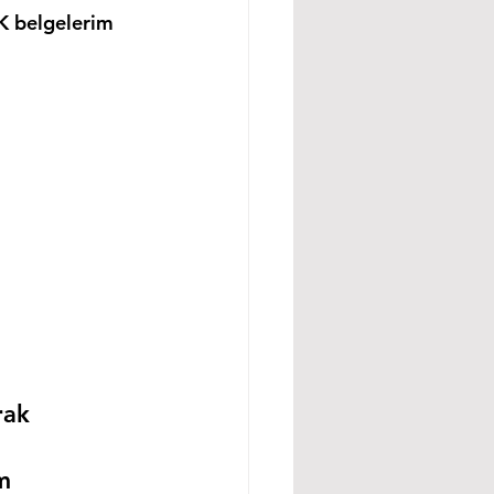
K belgelerim 
rak 
m 