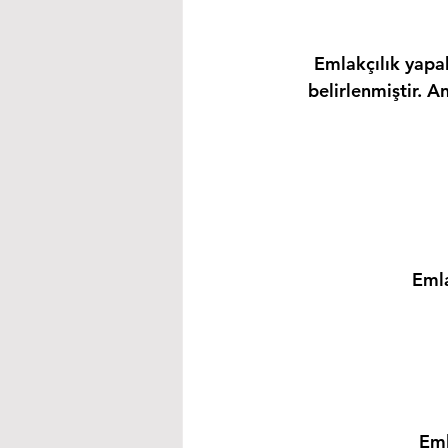
Emlakçılık yapab
belirlenmiştir. A
Emla
Eml