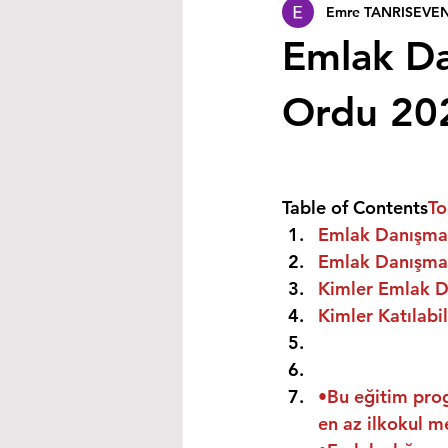
Emre TANRISEVE
Emlak Da
Ordu 20
Table of Contents
To
Emlak Danışman
Emlak Danışman
Kimler Emlak Da
Kimler Katılabil
•Bu eğitim prog
en az ilkokul m