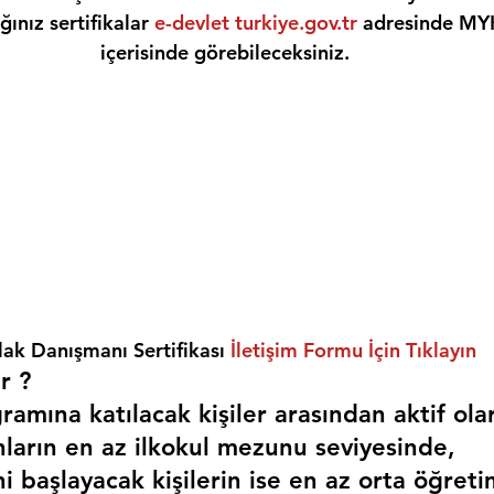
ınız sertifikalar 
e-devlet turkiye.gov.tr
 adresinde MY
içerisinde görebileceksiniz.
ak Danışmanı Sertifikası 
İletişim Formu İçin Tıklayın
r ? 
amına katılacak kişiler arasından aktif ola
nların en az ilkokul mezunu seviyesinde,
i başlayacak kişilerin ise en az orta öğreti