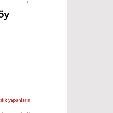
öy
ılık yapanların 