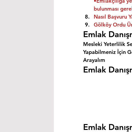
•Emlakçılığa ye
bulunması gere
Nasıl Başvuru Y
Gölköy Ordu Üni
Emlak Danışm
Mesleki Yeterlilik S
Yapabilmeniz İçin Ge
Arayalım
Emlak Danışm
Emlak Danışm