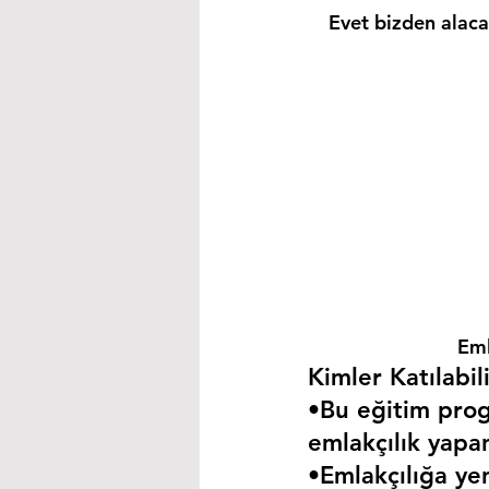
Evet bizden alacağ
Eml
Kimler Katılabili
•Bu eğitim progr
emlakçılık yapa
•Emlakçılığa yen