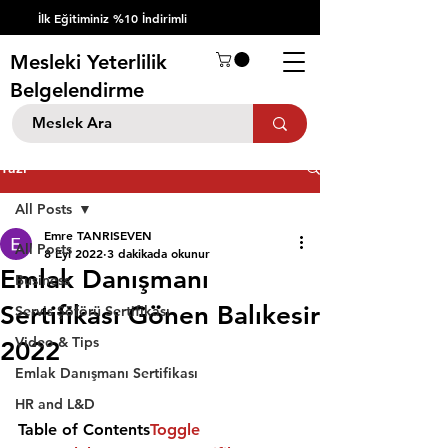
İlk Eğitiminiz %10 İndirimli
Mesleki Yeterlilik
Belgelendirme
Yazı
All Posts
Emre TANRISEVEN
All Posts
8 Eyl 2022
3 dakikada okunur
Emlak Danışmanı
Business
Sertifikası Gönen Balıkesir
Servis Şöförü Sertifikası
Video & Tips
2022
Emlak Danışmanı Sertifikası
HR and L&D
Table of Contents
Toggle