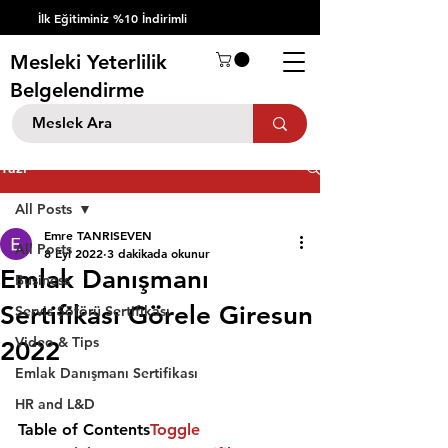
İlk Eğitiminiz %10 İndirimli
Mesleki Yeterlilik
Belgelendirme
Yazı
All Posts
Emre TANRISEVEN
All Posts
8 Eyl 2022
3 dakikada okunur
Emlak Danışmanı
Business
Sertifikası Görele Giresun
Servis Şöförü Sertifikası
Video & Tips
2022
Emlak Danışmanı Sertifikası
HR and L&D
Table of Contents
Toggle