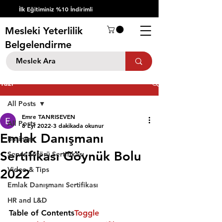
İlk Eğitiminiz %10 İndirimli
Mesleki Yeterlilik
Belgelendirme
Yazı
All Posts
Emre TANRISEVEN
All Posts
8 Eyl 2022
3 dakikada okunur
Emlak Danışmanı
Business
Sertifikası Göynük Bolu
Servis Şöförü Sertifikası
Video & Tips
2022
Emlak Danışmanı Sertifikası
HR and L&D
Table of Contents
Toggle