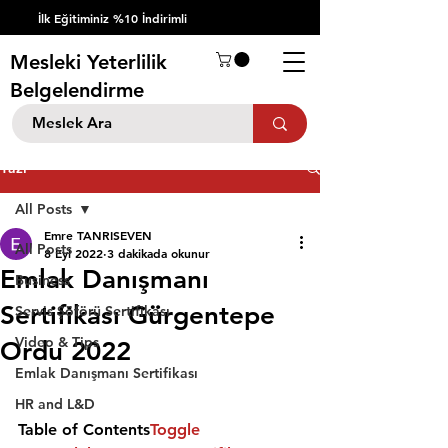
İlk Eğitiminiz %10 İndirimli
Mesleki Yeterlilik
Belgelendirme
Yazı
All Posts
Emre TANRISEVEN
All Posts
8 Eyl 2022
3 dakikada okunur
Emlak Danışmanı
Business
Sertifikası Gürgentepe
Servis Şöförü Sertifikası
Video & Tips
Ordu 2022
Emlak Danışmanı Sertifikası
HR and L&D
Table of Contents
Toggle