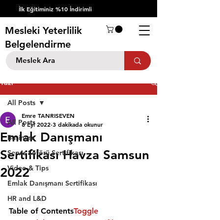
İlk Eğitiminiz %10 İndirimli
Mesleki Yeterlilik
Belgelendirme
Yazı
All Posts
Emre TANRISEVEN
All Posts
8 Eyl 2022
3 dakikada okunur
Emlak Danışmanı
Business
Sertifikası Havza Samsun
Servis Şöförü Sertifikası
Video & Tips
2022
Emlak Danışmanı Sertifikası
HR and L&D
Table of Contents
Toggle