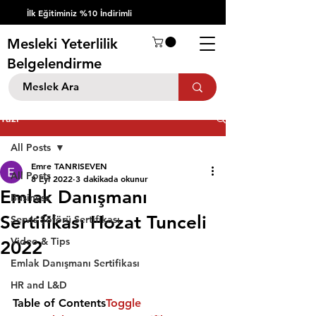
İlk Eğitiminiz %10 İndirimli
Mesleki Yeterlilik
Belgelendirme
Yazı
All Posts
Emre TANRISEVEN
All Posts
8 Eyl 2022
3 dakikada okunur
Emlak Danışmanı
Business
Sertifikası Hozat Tunceli
Servis Şöförü Sertifikası
Video & Tips
2022
Emlak Danışmanı Sertifikası
HR and L&D
Table of Contents
Toggle