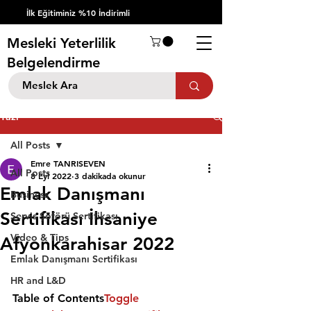
İlk Eğitiminiz %10 İndirimli
Mesleki Yeterlilik
Belgelendirme
Yazı
All Posts
Emre TANRISEVEN
All Posts
8 Eyl 2022
3 dakikada okunur
Emlak Danışmanı
Business
Sertifikası İhsaniye
Servis Şöförü Sertifikası
Video & Tips
Afyonkarahisar 2022
Emlak Danışmanı Sertifikası
HR and L&D
Table of Contents
Toggle