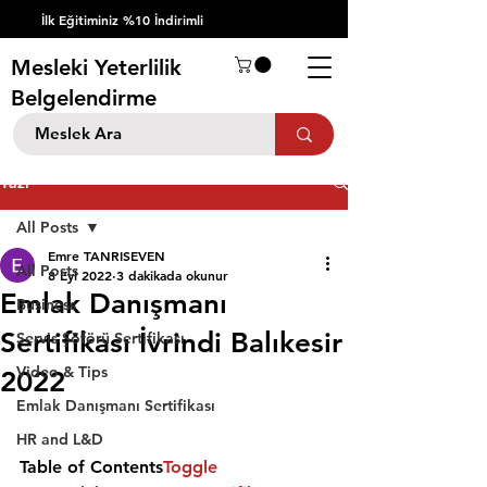
İlk Eğitiminiz %10 İndirimli
Mesleki Yeterlilik
Belgelendirme
Yazı
All Posts
Emre TANRISEVEN
All Posts
8 Eyl 2022
3 dakikada okunur
Emlak Danışmanı
Business
Sertifikası İvrindi Balıkesir
Servis Şöförü Sertifikası
Video & Tips
2022
Emlak Danışmanı Sertifikası
HR and L&D
Table of Contents
Toggle