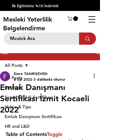
İlk Eğitiminiz %10 İndirimli
Mesleki Yeterlilik
Belgelendirme
Yazı
All Posts
Emre TANRISEVEN
All Posts
8 Eyl 2022
3 dakikada okunur
Emlak Danışmanı
Business
Sertifikası İzmit Kocaeli
Servis Şöförü Sertifikası
Video & Tips
2022
Emlak Danışmanı Sertifikası
HR and L&D
Table of Contents
Toggle