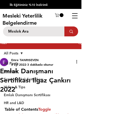
İlk Eğitiminiz %10 İndirimli
Mesleki Yeterlilik
Belgelendirme
Yazı
All Posts
Emre TANRISEVEN
All Posts
8 Eyl 2022
3 dakikada okunur
Emlak Danışmanı
Business
Sertifikası Ilgaz Çankırı
Servis Şöförü Sertifikası
Video & Tips
2022
Emlak Danışmanı Sertifikası
HR and L&D
Table of Contents
Toggle