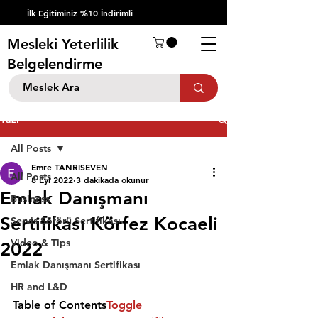
İlk Eğitiminiz %10 İndirimli
Mesleki Yeterlilik
Belgelendirme
Yazı
All Posts
Emre TANRISEVEN
All Posts
8 Eyl 2022
3 dakikada okunur
Emlak Danışmanı
Business
Sertifikası Körfez Kocaeli
Servis Şöförü Sertifikası
Video & Tips
2022
Emlak Danışmanı Sertifikası
HR and L&D
Table of Contents
Toggle