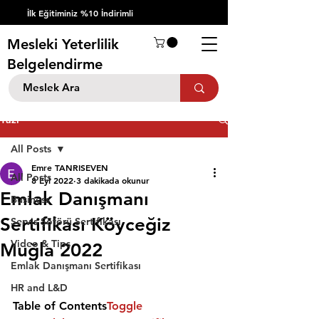
İlk Eğitiminiz %10 İndirimli
Mesleki Yeterlilik
Belgelendirme
Yazı
All Posts
Emre TANRISEVEN
All Posts
8 Eyl 2022
3 dakikada okunur
Emlak Danışmanı
Business
Sertifikası Köyceğiz
Servis Şöförü Sertifikası
Video & Tips
Muğla 2022
Emlak Danışmanı Sertifikası
HR and L&D
Table of Contents
Toggle